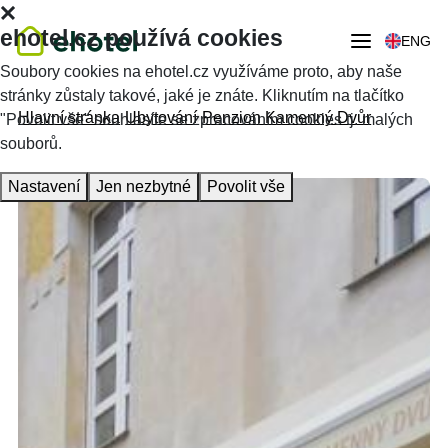
ehotel.cz používá cookies
ENG
Soubory cookies na ehotel.cz využíváme proto, aby naše
stránky zůstaly takové, jaké je znáte. Kliknutím na tlačítko
Hlavní stránka
Ubytování
Penzion Kamenný Dvůr
"Povolit vše" souhlasíte se zpracováním cookies tj. malých
souborů.
Nastavení
Jen nezbytné
Povolit vše