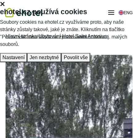
ehotel.cz používá cookies
ENG
Soubory cookies na ehotel.cz využíváme proto, aby naše
stránky zůstaly takové, jaké je znáte. Kliknutím na tlačítko
Hlavní stránka
Ubytování
Hotel Saint Antonius
"Povolit vše" souhlasíte se zpracováním cookies tj. malých
souborů.
Nastavení
Jen nezbytné
Povolit vše