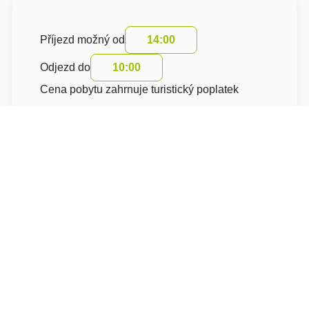
Příjezd možný od
14:00
Odjezd do
10:00
Cena pobytu zahrnuje turistický poplatek
O hotelu: Hotel Saint Antonius
Hotel Saint Antonius ***