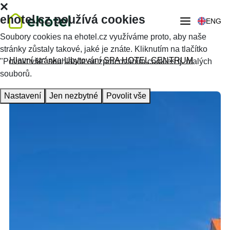
ehotel.cz používá cookies
ENG
Soubory cookies na ehotel.cz využíváme proto, aby naše
stránky zůstaly takové, jaké je znáte. Kliknutím na tlačítko
Hlavní stránka
Ubytování
SPA HOTEL CENTRUM
"Povolit vše" souhlasíte se zpracováním cookies tj. malých
souborů.
Nastavení
Jen nezbytné
Povolit vše