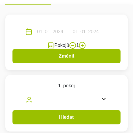
Pokojů
1
Změnit
1. pokoj
Hledat