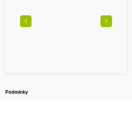
Podmínky
Příjezd možný od
14:00