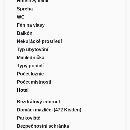
Hotelový textil
Sprcha
WC
Fén na vlasy
Balkón
Nekuřácké prostředí
Typ ubytování
Minilednička
Typy postelí
Počet ložnic
Počet místností
Hotel
Bezdrátový internet
Domácí mazlíčci (472 Kč/den)
Parkoviště
Bezpečnostní schránka