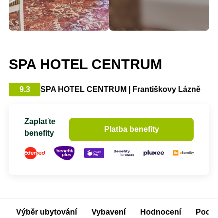
SPA HOTEL CENTRUM
9.3
SPA HOTEL CENTRUM | Františkovy Lázně
Zaplaťte
Platba benefity
benefity
Výběr ubytování
Vybavení
Hodnocení
Podm