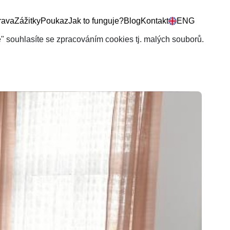
rava
Zážitky
Poukaz
Jak to funguje?
Blog
Kontakt
ENG
še" souhlasíte se zpracováním cookies tj. malých souborů.