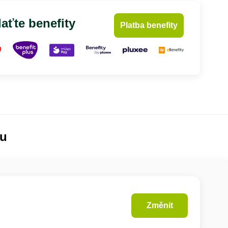
aťte benefity
Platba benefity
lu
Změnit