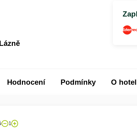
Zapl
 Lázně
Hodnocení
Podmínky
O hote
ů
1