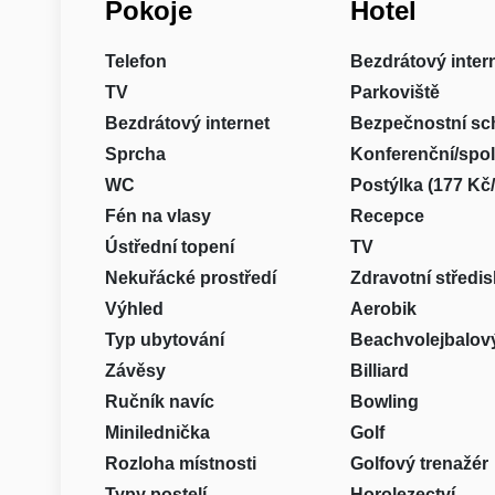
Pokoje
Hotel
Telefon
Bezdrátový inter
TV
Parkoviště
Bezdrátový internet
Bezpečnostní sc
Sprcha
Konferenční/spo
WC
Postýlka (177 Kč
Fén na vlasy
Recepce
Ústřední topení
TV
Nekuřácké prostředí
Zdravotní středi
Výhled
Aerobik
Typ ubytování
Beachvolejbalový
Závěsy
Billiard
Ručník navíc
Bowling
Minilednička
Golf
Rozloha místnosti
Golfový trenažér
Typy postelí
Horolezectví