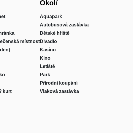
Okolí
net
Aquapark
Autobusová zastávka
hránka
Dětské hřiště
lečenská místnost
Divadlo
/den)
Kasíno
Kino
Letiště
sko
Park
Přírodní koupání
 kurt
Vlaková zastávka