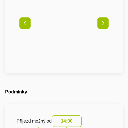
Podmínky
Příjezd možný od
14:00