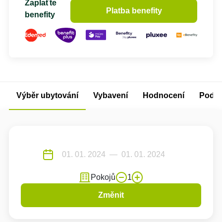
Zaplaťte
Platba benefity
benefity
Výběr ubytování
Vybavení
Hodnocení
Podm
Pokojů
1
Změnit