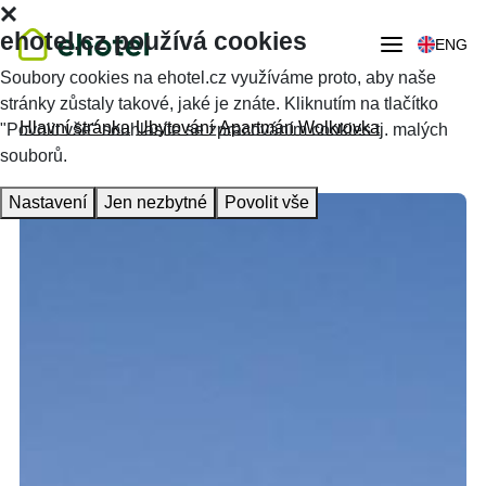
ehotel.cz používá cookies
ENG
Soubory cookies na ehotel.cz využíváme proto, aby naše
stránky zůstaly takové, jaké je znáte. Kliknutím na tlačítko
Hlavní stránka
Ubytování
Apartmán Wolkrovka
"Povolit vše" souhlasíte se zpracováním cookies tj. malých
souborů.
Nastavení
Jen nezbytné
Povolit vše