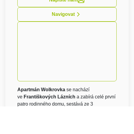
Navigovat
Apartmán Wolkrovka
se nachází
ve
Františkových Lázních
a zabírá celé první
patro rodinného domu, sestává ze 3
samostatných pokojů, velkého obývacího
pokoje, kuchyně a dvou koupelen. Parkování
je možné na pozemku, k dispozici je i velká
upravená zahrada s možností posezení a