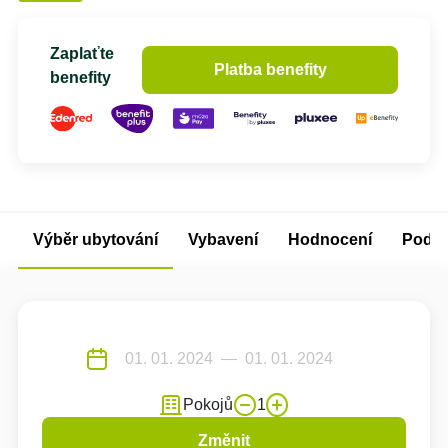
Zaplaťte
Platba benefity
benefity
Výběr ubytování
Vybavení
Hodnocení
Podm
Pokojů
1
Změnit