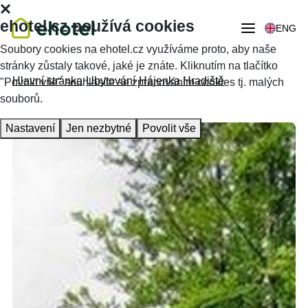
ehotel.cz používá cookies
ENG
Soubory cookies na ehotel.cz využíváme proto, aby naše
stránky zůstaly takové, jaké je znáte. Kliknutím na tlačítko
Hlavní stránka
Ubytování
Hájenka Hradiště
"Povolit vše" souhlasíte se zpracováním cookies tj. malých
souborů.
Nastavení
Jen nezbytné
Povolit vše