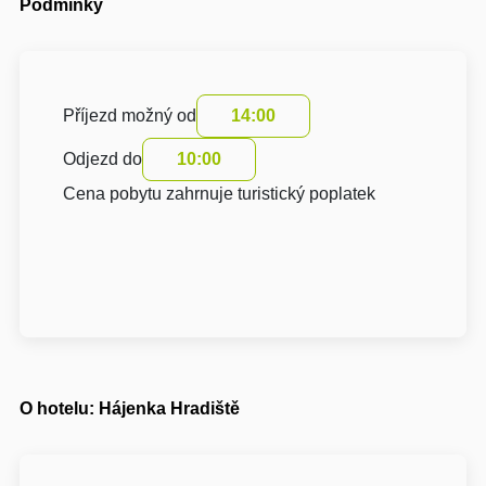
Podmínky
Příjezd možný od
14:00
Odjezd do
10:00
Cena pobytu zahrnuje turistický poplatek
O hotelu: Hájenka Hradiště