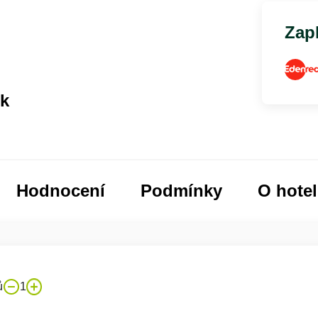
Zapl
rk
Hodnocení
Podmínky
O hote
ů
1