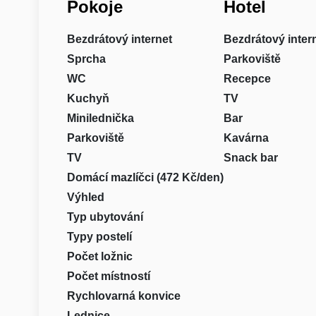
Pokoje
Hotel
Bezdrátový internet
Bezdrátový inter
Sprcha
Parkoviště
WC
Recepce
Kuchyň
TV
Minilednička
Bar
Parkoviště
Kavárna
TV
Snack bar
Domácí mazlíčci (472 Kč/den)
Výhled
Typ ubytování
Typy postelí
Počet ložnic
Počet místností
Rychlovarná konvice
Lednice