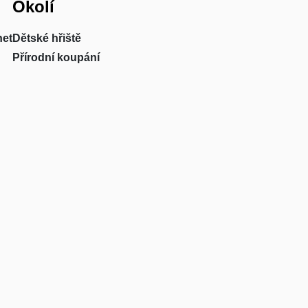
Okolí
net
Dětské hřiště
Přírodní koupání