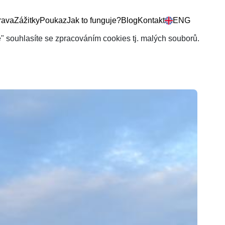
rava
Zážitky
Poukaz
Jak to funguje?
Blog
Kontakt
ENG
še" souhlasíte se zpracováním cookies tj. malých souborů.