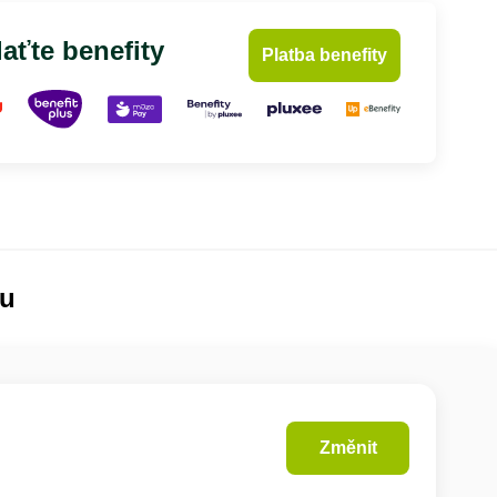
aťte benefity
Platba benefity
lu
Změnit