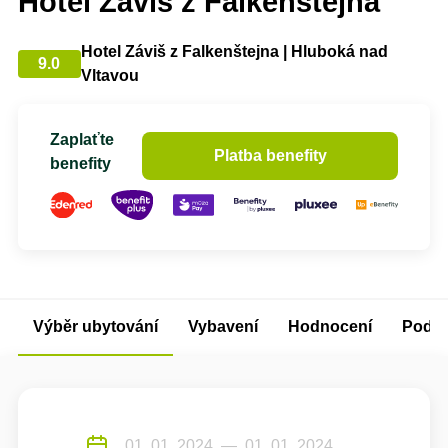
Hotel Záviš z Falkenštejna
Hotel Záviš z Falkenštejna | Hluboká nad
9.0
Vltavou
Zaplaťte
Platba benefity
benefity
Výběr ubytování
Vybavení
Hodnocení
Podm