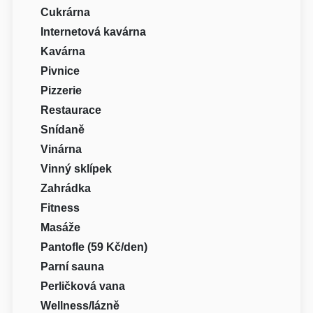
Cukrárna
Internetová kavárna
Kavárna
Pivnice
Pizzerie
Restaurace
Snídaně
Vinárna
Vinný sklípek
Zahrádka
Fitness
Masáže
Pantofle (59 Kč/den)
Parní sauna
Perličková vana
Wellness/lázně