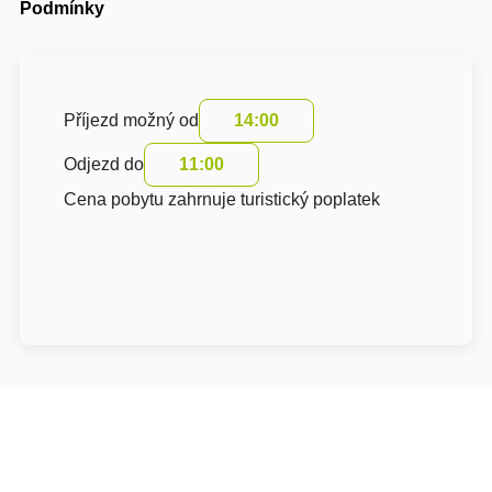
Podmínky
Příjezd možný od
14:00
Odjezd do
11:00
Cena pobytu zahrnuje turistický poplatek
O hotelu: Hotel Záviš z Falkenštejna