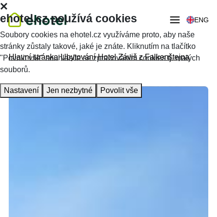
ehotel.cz používá cookies
ENG
Soubory cookies na ehotel.cz využíváme proto, aby naše
stránky zůstaly takové, jaké je znáte. Kliknutím na tlačítko
Hlavní stránka
Ubytování
Hotel Záviš z Falkenštejna
"Povolit vše" souhlasíte se zpracováním cookies tj. malých
souborů.
Nastavení
Jen nezbytné
Povolit vše