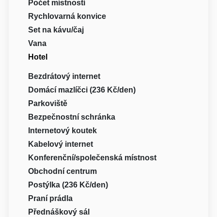
Počet místností
Rychlovarná konvice
Set na kávu/čaj
Vana
Hotel
Bezdrátový internet
Domácí mazlíčci (236 Kč/den)
Parkoviště
Bezpečnostní schránka
Internetový koutek
Kabelový internet
Konferenční/společenská místnost
Obchodní centrum
Postýlka (236 Kč/den)
Praní prádla
Přednáškový sál