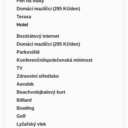
Fén na vlasy
Domácí mazlíčci (295 Kč/den)
Terasa
Hotel
Bezdrátový internet
Domácí mazlíčci (295 Kč/den)
Parkoviště
Konferenční/společenská místnost
TV
Zdravotní středisko
Aerobik
Beachvolejbalový kurt
Billiard
Bowling
Golf
Lyžařský vlek