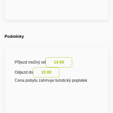
Podmínky
Příjezd možný od
14:00
Odjezd do
10:00
Cena pobytu zahrnuje turistický poplatek