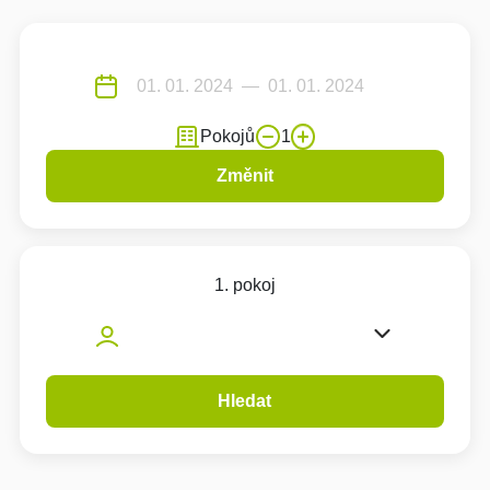
Pokojů
1
Změnit
1. pokoj
Hledat