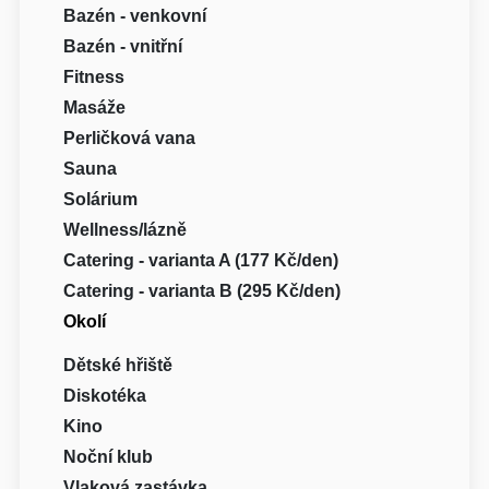
Bazén - venkovní
Bazén - vnitřní
Fitness
Masáže
Perličková vana
Sauna
Solárium
Wellness/lázně
Catering - varianta A (177 Kč/den)
Catering - varianta B (295 Kč/den)
Okolí
Dětské hřiště
Diskotéka
Kino
Noční klub
Vlaková zastávka