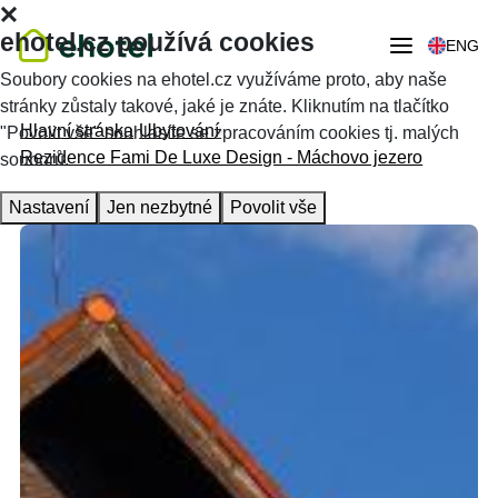
ehotel.cz používá cookies
ENG
Soubory cookies na ehotel.cz využíváme proto, aby naše
stránky zůstaly takové, jaké je znáte. Kliknutím na tlačítko
Hlavní stránka
Ubytování
"Povolit vše" souhlasíte se zpracováním cookies tj. malých
Rezidence Fami De Luxe Design - Máchovo jezero
souborů.
Nastavení
Jen nezbytné
Povolit vše