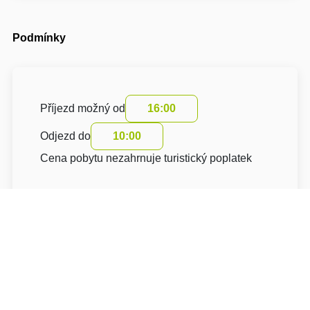
Podmínky
Příjezd možný od
16:00
Odjezd do
10:00
Cena pobytu nezahrnuje turistický poplatek
O hotelu: Penzion Trattoria