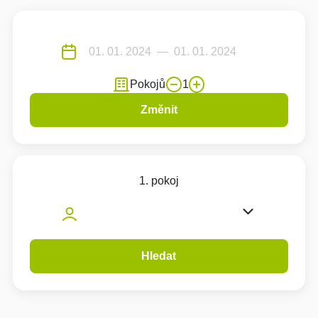
Pokojů
1
Změnit
1. pokoj
Hledat