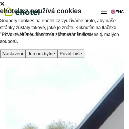
ehotel.cz používá cookies
ENG
Soubory cookies na ehotel.cz využíváme proto, aby naše
stránky zůstaly takové, jaké je znáte. Kliknutím na tlačítko
Hlavní stránka
Ubytování
Penzion Trattoria
"Povolit vše" souhlasíte se zpracováním cookies tj. malých
souborů.
Nastavení
Jen nezbytné
Povolit vše