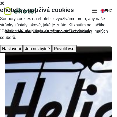
ehotel.cz používá cookies
ENG
Soubory cookies na ehotel.cz využíváme proto, aby naše
stránky zůstaly takové, jaké je znáte. Kliknutím na tlačítko
Hlavní stránka
Ubytování
Penzion U Heligonky
"Povolit vše" souhlasíte se zpracováním cookies tj. malých
souborů.
Nastavení
Jen nezbytné
Povolit vše