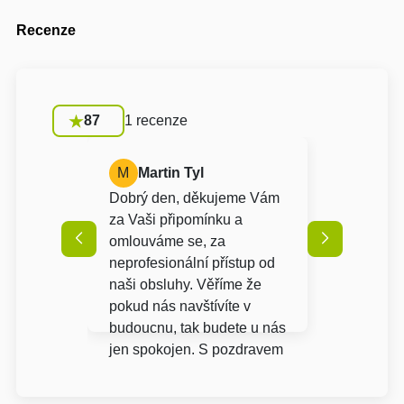
Recenze
87
1 recenze
M
Martin Tyl
Dobrý den, děkujeme Vám
za Vaši připomínku a
omlouváme se, za
neprofesionální přístup od
naši obsluhy. Věříme že
pokud nás navštívíte v
budoucnu, tak budete u nás
jen spokojen. S pozdravem
a přáním pěkného dne,
Radek Klobušický