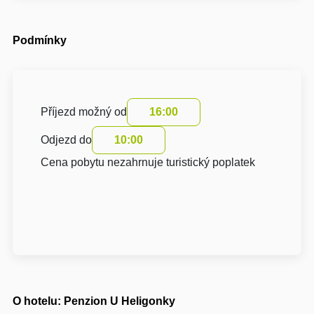
Podmínky
Příjezd možný od
16:00
Odjezd do
10:00
Cena pobytu nezahrnuje turistický poplatek
O hotelu: Penzion U Heligonky