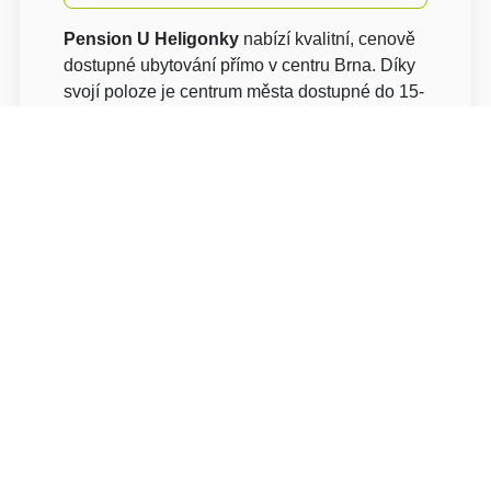
Pension U Heligonky
nabízí kvalitní, cenově
dostupné ubytování přímo v centru Brna. Díky
svojí poloze je centrum města dostupné do 15-
ti min. pěšky, nebo veřejnou dopravou (5min) s
bezproblémovou dostupností na brněnské
výstaviště. Nabízíme 17 zrekonstruhovaných
pokojů, vybavených TV. Celý pension je
pokrytý bezdrátovým připojením k internetu
(Wi-Fi) - zdarma.
Pro naše hosty a návštěvníky penzionu máme
k dispozici
uzavřené parkoviště
. Vaše
vozidlo je jen pár kroků od recepce. V nočních
hodinách je parkoviště bezpečně uzavřené,
pod stálou kontrolou bezpečnostních kamer. V
pensionu nabízíme také konferenční prostory s
kapacitou 60 osob.