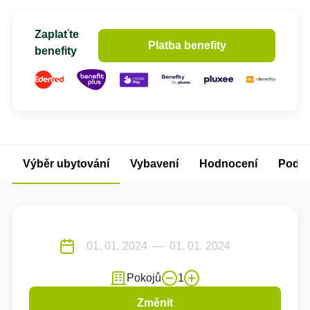
Zaplaťte
Platba benefity
benefity
Výběr ubytování
Vybavení
Hodnocení
Podm
Pokojů
1
Změnit