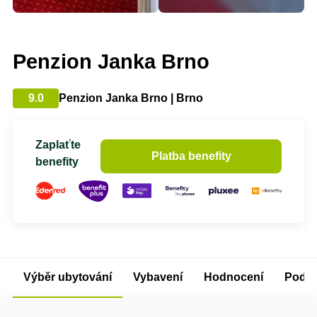
Penzion Janka Brno
9.0
Penzion Janka Brno | Brno
Zaplaťte
Platba benefity
benefity
Výběr ubytování
Vybavení
Hodnocení
Podm