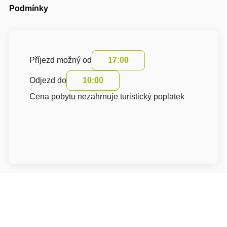
Podmínky
Příjezd možný od
17:00
Odjezd do
10:00
Cena pobytu nezahrnuje turistický poplatek
O hotelu: Penzion Janka Brno