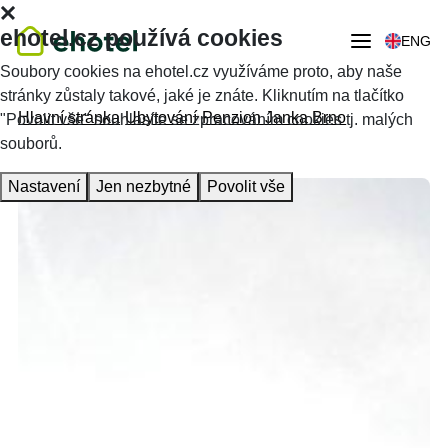
ehotel.cz používá cookies
ENG
Soubory cookies na ehotel.cz využíváme proto, aby naše
stránky zůstaly takové, jaké je znáte. Kliknutím na tlačítko
Hlavní stránka
Ubytování
Penzion Janka Brno
"Povolit vše" souhlasíte se zpracováním cookies tj. malých
souborů.
Nastavení
Jen nezbytné
Povolit vše