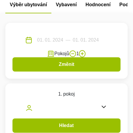
Výběr ubytování
Vybavení
Hodnocení
Podm
Pokojů
1
Změnit
1. pokoj
Hledat