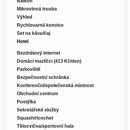
Balkón
Mikrovlnná trouba
Výhled
Rychlovarná konvice
Set na kávu/čaj
Hotel
Bezdrátový internet
Domácí mazlíčci (413 Kč/den)
Parkoviště
Bezpečnostní schránka
Konferenční/společenská místnost
Obchodní centrum
Postýlka
Sekretářské služby
Squash/ricochet
Tělocvična/sportovní hala