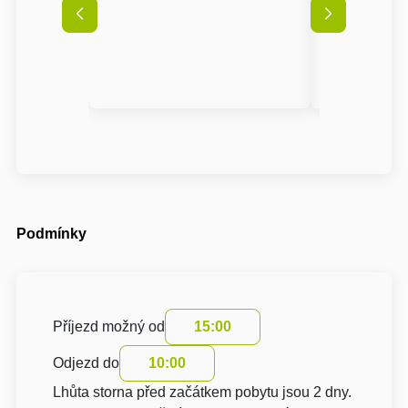
Podmínky
Příjezd možný od
15:00
Odjezd do
10:00
Lhůta storna před začátkem pobytu jsou 2 dny.