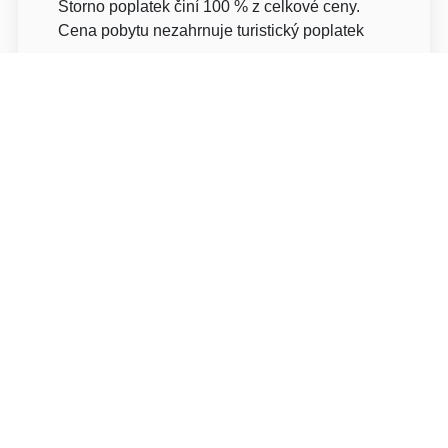
Storno poplatek činí 100 % z celkové ceny.
Cena pobytu nezahrnuje turistický poplatek
O hotelu: Hotel Sharingham
Hotel Sharingham***
Vídeňská 1/223
63900 Brno-město Brno
Napište nám
Navigovat