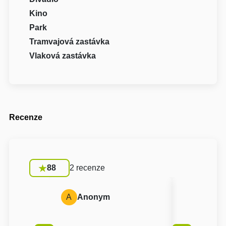
Kino
Park
Tramvajová zastávka
Vlaková zastávka
Recenze
88
2 recenze
A
Anonym
A
Anon