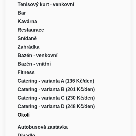
Tenisový kurt - venkovní
Bar
Kavárna
Restaurace
Snídaně
Zahrádka
Bazén - venkovní
Bazén - vnitřní
Fitness
Catering - varianta A (136 Kč/den)
Catering - varianta B (201 Kč/den)
Catering - varianta C (230 Kč/den)
Catering - varianta D (248 Kč/den)
Okolí
Autobusová zastávka
Divadlo