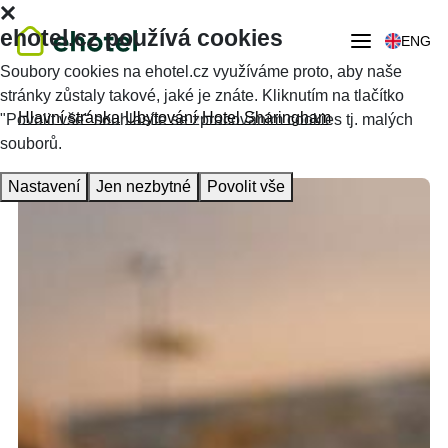
ehotel.cz používá cookies
ENG
Soubory cookies na ehotel.cz využíváme proto, aby naše
stránky zůstaly takové, jaké je znáte. Kliknutím na tlačítko
Hlavní stránka
Ubytování
Hotel Sharingham
"Povolit vše" souhlasíte se zpracováním cookies tj. malých
souborů.
Nastavení
Jen nezbytné
Povolit vše