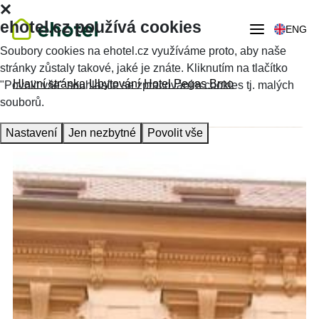
ehotel.cz používá cookies
ENG
Soubory cookies na ehotel.cz využíváme proto, aby naše
stránky zůstaly takové, jaké je znáte. Kliknutím na tlačítko
Hlavní stránka
Ubytování
Hotel Pegas Brno
"Povolit vše" souhlasíte se zpracováním cookies tj. malých
souborů.
Nastavení
Jen nezbytné
Povolit vše