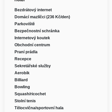
Bezdrátový internet
Domácí mazlíčci (236 Kč/den)
Parkoviště
Bezpečnostní schránka
Internetový koutek
Obchodní centrum
Praní prádla
Recepce
Sekretářské služby
Aerobik
Billiard
Bowling
Squash/ricochet
Stolní tenis
Tělocvična/sportovní hala