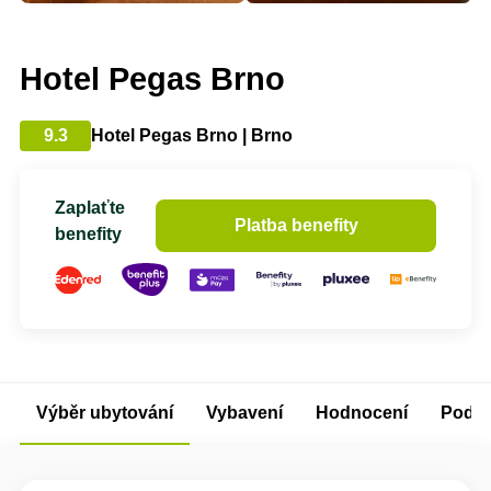
Hotel Pegas Brno
9.3
Hotel Pegas Brno | Brno
Zaplaťte
Platba benefity
benefity
Výběr ubytování
Vybavení
Hodnocení
Podm