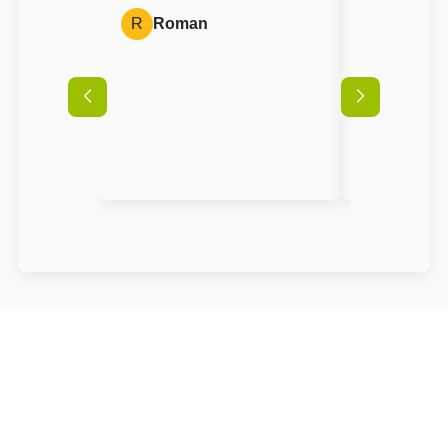
R
Roman
V
Vojtěc
Podmínky
Příjezd možný od
14:00