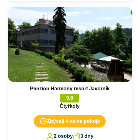
Penzion Harmony resort Javorník
9.6
Čtyřkoly
Zbývají 4 volné pokoje
2 osoby
3 dny