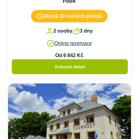
Písek
Zbývá 10 volných pokojů
2 osoby
3 dny
Online rezervace
Od 6 842 Kč
Zobrazit detail