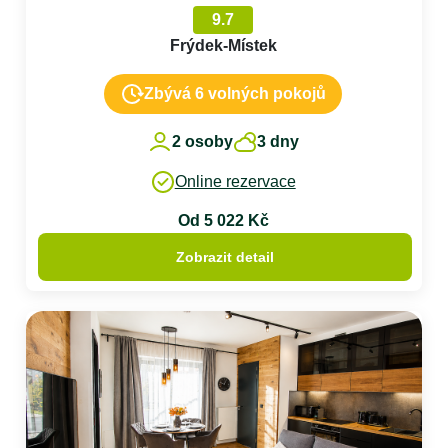
9.7
Frýdek-Místek
Zbývá 6 volných pokojů
2 osoby
3 dny
Online rezervace
Od 5 022 Kč
Zobrazit detail