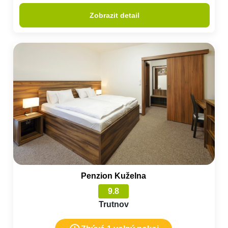
Zobrazit detail
Penzion Kuželna
9.8
Trutnov