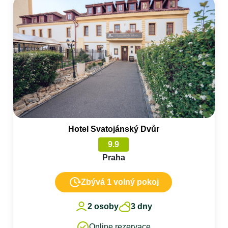
Hotel Svatojánský Dvůr
9.9
Praha
Zbývá 1 volný pokoj
2 osoby
3 dny
Online rezervace