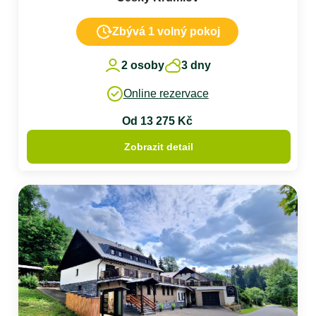
Zbývá 1 volný pokoj
2 osoby
3 dny
Online rezervace
Od 13 275 Kč
Zobrazit detail