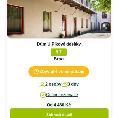
Dům U Pikové desítky
9.7
Brno
Zbývají 4 volné pokoje
2 osoby
3 dny
Online rezervace
Od 4 460 Kč
Zobrazit detail