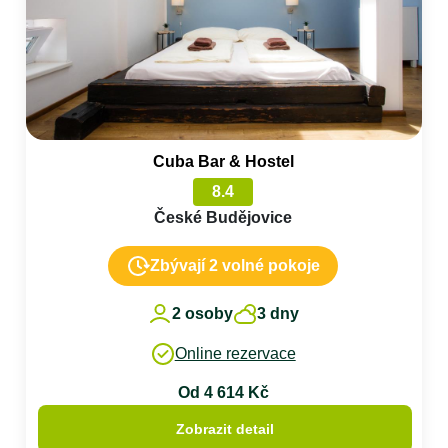
Cuba Bar & Hostel
8.4
České Budějovice
Zbývají 2 volné pokoje
2 osoby
3 dny
Online rezervace
Od 4 614 Kč
Zobrazit detail