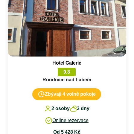
Hotel Galerie
9.8
Roudnice nad Labem
Zbývají 4 volné pokoje
2 osoby
3 dny
Online rezervace
Od 5 428 Kč