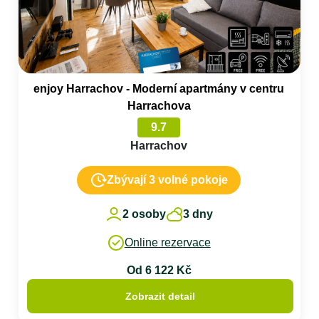
enjoy Harrachov - Moderní apartmány v centru
Harrachova
9.7
Harrachov
Zbývají 3 volné pokoje
2 osoby
3 dny
Online rezervace
Od 6 122 Kč
Zobrazit detail