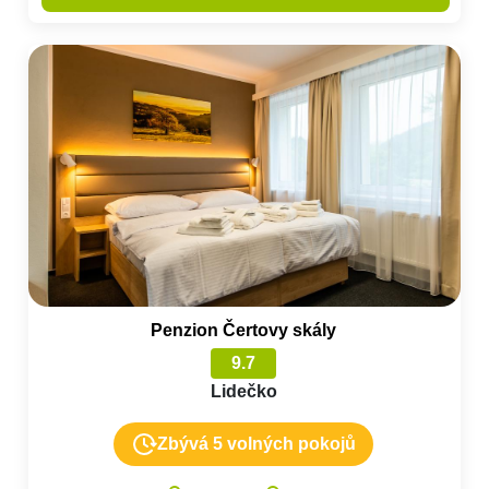
Penzion Čertovy skály
9.7
Lidečko
Zbývá 5 volných pokojů