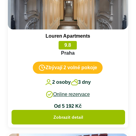
Louren Apartments
9.8
Praha
Zbývají 2 volné pokoje
2 osoby
3 dny
Online rezervace
Od 5 192 Kč
Zobrazit detail