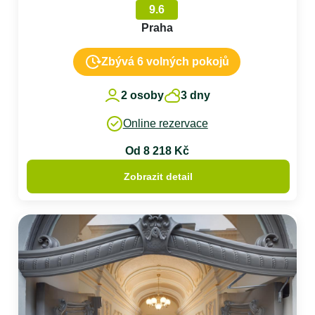
9.6
Praha
Zbývá 6 volných pokojů
2 osoby
3 dny
Online rezervace
Od 8 218 Kč
Zobrazit detail