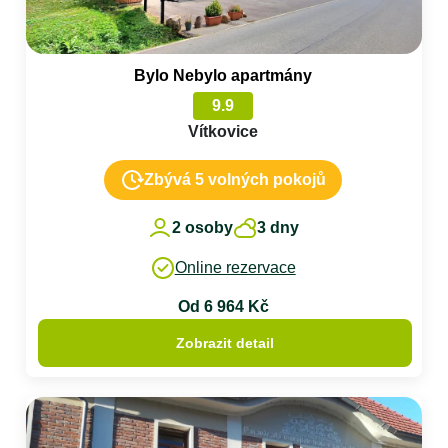
Bylo Nebylo apartmány
9.9
Vítkovice
Zbývá 5 volných pokojů
2 osoby
3 dny
Online rezervace
Od 6 964 Kč
Zobrazit detail