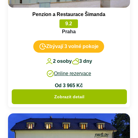
Penzion a Restaurace Šimanda
9.2
Praha
Zbývají 3 volné pokoje
2 osoby
3 dny
Online rezervace
Od 3 965 Kč
Zobrazit detail