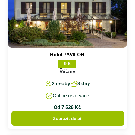
Hotel PAVILON
9.6
Říčany
2 osoby
3 dny
Online rezervace
Od 7 526 Kč
Zobrazit detail