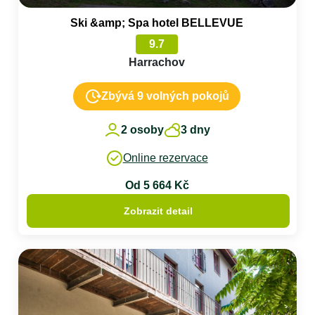
Ski &amp; Spa hotel BELLEVUE
9.7
Harrachov
Zbývá 9 volných pokojů
2 osoby
3 dny
Online rezervace
Od 5 664 Kč
Zobrazit detail