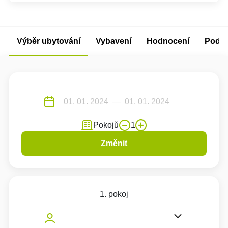
Výběr ubytování
Vybavení
Hodnocení
Podm
Pokojů
1
Změnit
1. pokoj