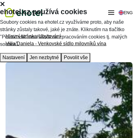
ehotel.cz používá cookies
ENG
Soubory cookies na ehotel.cz využíváme proto, aby naše
stránky zůstaly takové, jaké je znáte. Kliknutím na tlačítko
Hlavní stránka
Ubytování
"Povolit vše" souhlasíte se zpracováním cookies tj. malých
Villa Daniela - Venkovské sídlo milovníků vína
souborů.
Nastavení
Jen nezbytné
Povolit vše