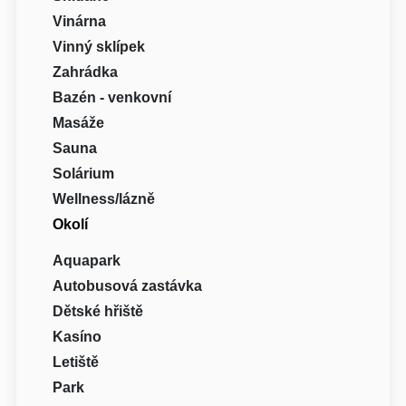
Vinárna
Vinný sklípek
Zahrádka
Bazén - venkovní
Masáže
Sauna
Solárium
Wellness/lázně
Okolí
Aquapark
Autobusová zastávka
Dětské hřiště
Kasíno
Letiště
Park