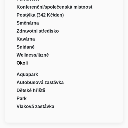
Konferenční/společenská místnost
Postýlka (342 Kč/den)
Směnárna
Zdravotní středisko
Kavárna
Snídaně
Wellness/lázně
Okolí
Aquapark
Autobusová zastávka
Dětské hřiště
Park
Vlaková zastávka