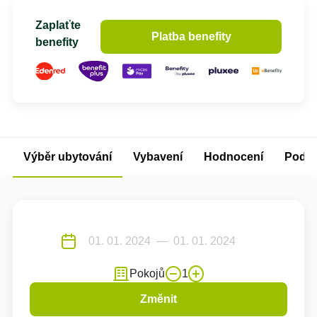
Zaplaťte
Platba benefity
benefity
Výběr ubytování
Vybavení
Hodnocení
Podm
Pokojů
1
Změnit