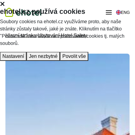
ehotel.cz používá cookies
ENG
Soubory cookies na ehotel.cz využíváme proto, aby naše
stránky zůstaly takové, jaké je znáte. Kliknutím na tlačítko
Hlavní stránka
Ubytování
Hotel Salety
"Povolit vše" souhlasíte se zpracováním cookies tj. malých
souborů.
Nastavení
Jen nezbytné
Povolit vše