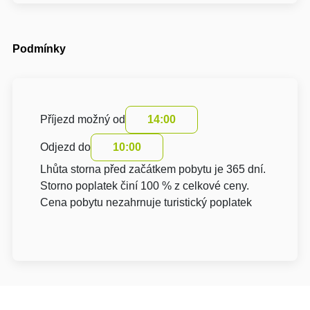
Podmínky
Příjezd možný od
14:00
Odjezd do
10:00
Lhůta storna před začátkem pobytu je 365 dní.
Storno poplatek činí 100 % z celkové ceny.
Cena pobytu nezahrnuje turistický poplatek
O hotelu: Hotel Salety