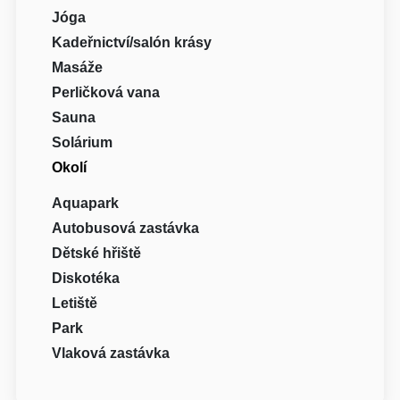
Jóga
Kadeřnictví/salón krásy
Masáže
Perličková vana
Sauna
Solárium
Okolí
Aquapark
Autobusová zastávka
Dětské hřiště
Diskotéka
Letiště
Park
Vlaková zastávka