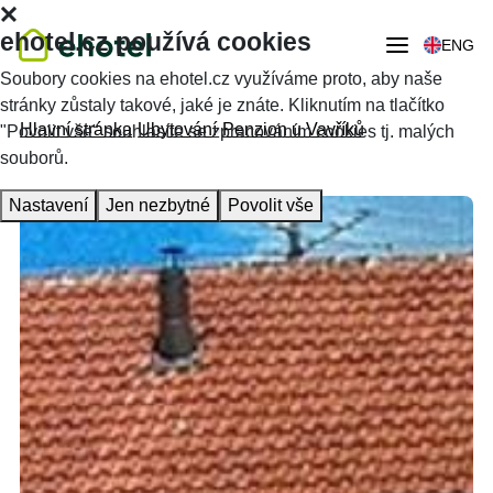
ehotel.cz používá cookies
ENG
Soubory cookies na ehotel.cz využíváme proto, aby naše
stránky zůstaly takové, jaké je znáte. Kliknutím na tlačítko
Hlavní stránka
Ubytování
Penzion u Vavříků
"Povolit vše" souhlasíte se zpracováním cookies tj. malých
souborů.
Nastavení
Jen nezbytné
Povolit vše