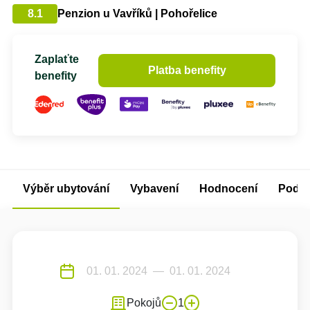
8.1
Penzion u Vavříků | Pohořelice
Zaplaťte
Platba benefity
benefity
Výběr ubytování
Vybavení
Hodnocení
Podm
Pokojů
1