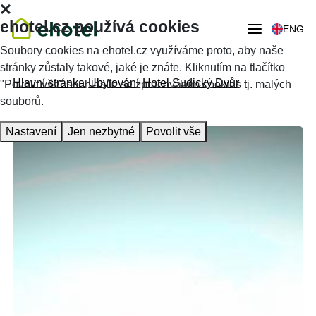
ehotel.cz používá cookies
ENG
Soubory cookies na ehotel.cz využíváme proto, aby naše
stránky zůstaly takové, jaké je znáte. Kliknutím na tlačítko
Hlavní stránka
Ubytování
Hotel Sudický Dvůr
"Povolit vše" souhlasíte se zpracováním cookies tj. malých
souborů.
Nastavení
Jen nezbytné
Povolit vše