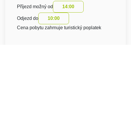
Příjezd možný od
14:00
Odjezd do
10:00
Cena pobytu zahrnuje turistický poplatek
O hotelu: Hotel Sudický Dvůr
Hotel Sudický Dvůr***
Sudice 50
68001 Blansko Sudice