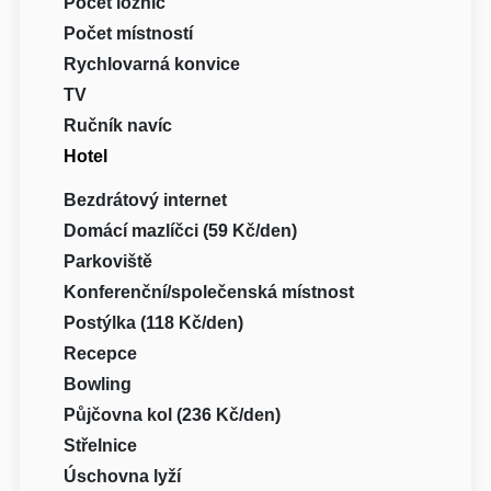
Počet ložnic
Počet místností
Rychlovarná konvice
TV
Ručník navíc
Hotel
Bezdrátový internet
Domácí mazlíčci (59 Kč/den)
Parkoviště
Konferenční/společenská místnost
Postýlka (118 Kč/den)
Recepce
Bowling
Půjčovna kol (236 Kč/den)
Střelnice
Úschovna lyží