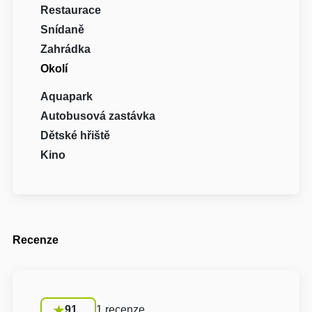
Restaurace
Snídaně
Zahrádka
Okolí
Aquapark
Autobusová zastávka
Dětské hřiště
Kino
Recenze
91
1 recenze