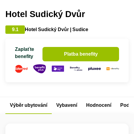
Hotel Sudický Dvůr
9.1
Hotel Sudický Dvůr | Sudice
Zaplaťte
Platba benefity
benefity
Výběr ubytování
Vybavení
Hodnocení
Podm