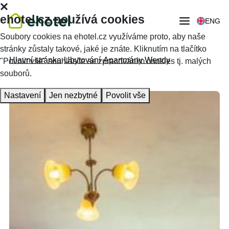
ehotel.cz používá cookies
ENG
Soubory cookies na ehotel.cz využíváme proto, aby naše
stránky zůstaly takové, jaké je znáte. Kliknutím na tlačítko
Hlavní stránka
Ubytování
Apartmány Wendy
"Povolit vše" souhlasíte se zpracováním cookies tj. malých
souborů.
Nastavení
Jen nezbytné
Povolit vše