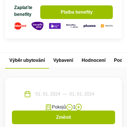
Zaplaťte
Platba benefity
benefity
Výběr ubytování
Vybavení
Hodnocení
Podm
Pokojů
1
Změnit