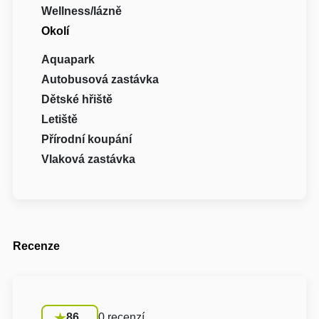
Wellness/lázně
Okolí
Aquapark
Autobusová zastávka
Dětské hřiště
Letiště
Přírodní koupání
Vlaková zastávka
Recenze
86
0 recenzí