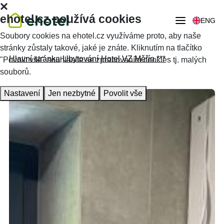
ehotel.cz používá cookies
ENG
Soubory cookies na ehotel.cz využíváme proto, aby naše
stránky zůstaly takové, jaké je znáte. Kliknutím na tlačítko
Hlavní stránka
Ubytování
Hotel VZ Měřín ***
"Povolit vše" souhlasíte se zpracováním cookies tj. malých
souborů.
Nastavení
Jen nezbytné
Povolit vše