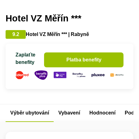
Hotel VZ Měřín ***
9.2
Hotel VZ Měřín *** | Rabyně
Zaplaťte
Platba benefity
benefity
Výběr ubytování
Vybavení
Hodnocení
Podm