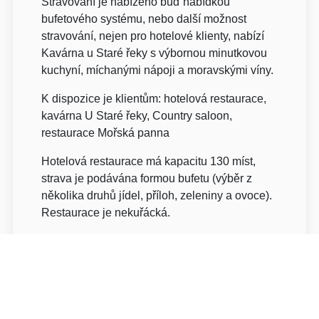
Stravování je nabízeno buď nabídkou
bufetového systému, nebo další možnost
stravování, nejen pro hotelové klienty, nabízí
Kavárna u Staré řeky s výbornou minutkovou
kuchyní, míchanými nápoji a moravskými víny.
K dispozice je klientům: hotelová restaurace,
kavárna U Staré řeky, Country saloon,
restaurace Mořská panna
Hotelová restaurace má kapacitu 130 míst,
strava je podávána formou bufetu (výběr z
několika druhů jídel, příloh, zeleniny a ovoce).
Restaurace je nekuřácká.
Kavárna má k dispozici 56 míst a nabízí
klientům velký výběr minutkových jídel,
moravských vín, míchaných nápojů a dalších
pochoutek. V letním období je klientům k
dispozici posezení na letní terase s krásným