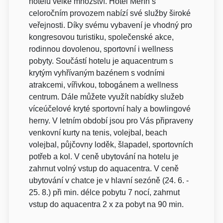
hotelu velké množství. Hotel Měřín s
celoročním provozem nabízí své služby široké
veřejnosti. Díky svému vybavení je vhodný pro
kongresovou turistiku, společenské akce,
rodinnou dovolenou, sportovní i wellness
pobyty. Součástí hotelu je aquacentrum s
krytým vyhřívaným bazénem s vodními
atrakcemi, vířivkou, tobogánem a wellness
centrum. Dále můžete využít nabídky služeb
víceúčelové kryté sportovní haly a bowlingové
herny. V letním období jsou pro Vás připraveny
venkovní kurty na tenis, volejbal, beach
volejbal, půjčovny loděk, šlapadel, sportovních
potřeb a kol. V ceně ubytování na hotelu je
zahrnut volný vstup do aquacentra. V ceně
ubytování v chatce je v hlavní sezóně (24. 6. -
25. 8.) při min. délce pobytu 7 nocí, zahrnut
vstup do aquacentra 2 x za pobyt na 90 min.