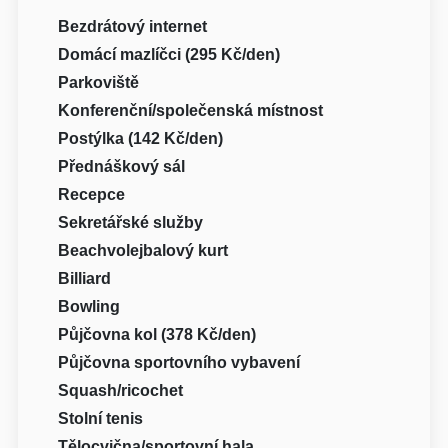
Bezdrátový internet
Domácí mazlíčci (295 Kč/den)
Parkoviště
Konferenční/společenská místnost
Postýlka (142 Kč/den)
Přednáškový sál
Recepce
Sekretářské služby
Beachvolejbalový kurt
Billiard
Bowling
Půjčovna kol (378 Kč/den)
Půjčovna sportovního vybavení
Squash/ricochet
Stolní tenis
Tělocvična/sportovní hala