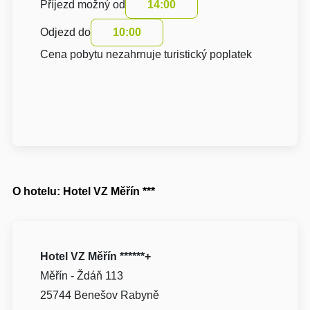
Příjezd možný od
14:00
Odjezd do
10:00
Cena pobytu nezahrnuje turistický poplatek
O hotelu: Hotel VZ Měřín ***
Hotel VZ Měřín ******+
Měřín - Ždáň 113
25744 Benešov Rabyně