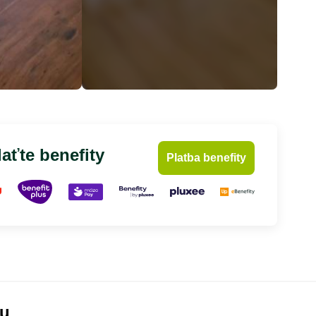
aťte benefity
Platba benefity
lu