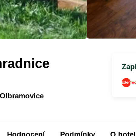
hradnice
Zapl
 Olbramovice
Hodnocení
Podmínky
O hote