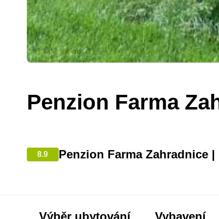
Penzion Farma Za
Penzion Farma Zahradnice |
8.9
Výběr ubytování
Vybavení