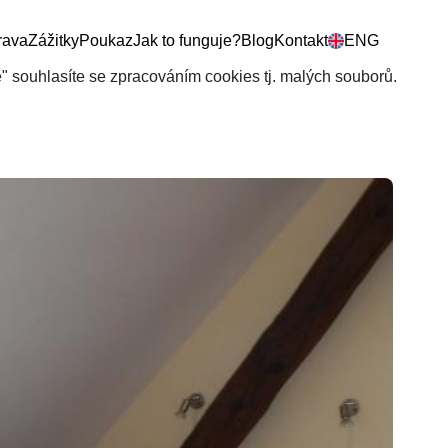
rava
Zážitky
Poukaz
Jak to funguje?
Blog
Kontakt
ENG
še" souhlasíte se zpracováním cookies tj. malých souborů.