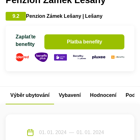
Penzion Zámek Lešany
9.2
Penzion Zámek Lešany | Lešany
Zaplaťte
Platba benefity
benefity
Výběr ubytování
Vybavení
Hodnocení
Podm