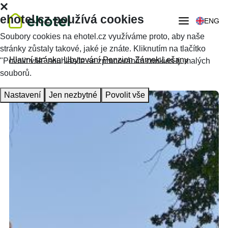
ehotel.cz používá cookies
ENG
Soubory cookies na ehotel.cz využíváme proto, aby naše
stránky zůstaly takové, jaké je znáte. Kliknutím na tlačítko
Hlavní stránka
Ubytování
Penzion Zámek Lešany
"Povolit vše" souhlasíte se zpracováním cookies tj. malých
souborů.
Nastavení
Jen nezbytné
Povolit vše