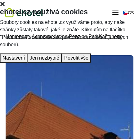
ehotel.cz používá cookies
CS
Soubory cookies na ehotel.cz využíváme proto, aby naše
stránky zůstaly takové, jaké je znáte. Kliknutím na tlačítko
Homepage
Accommodation
Penzion Pod Kaštanem
"Povolit vše" souhlasíte se zpracováním cookies tj. malých
souborů.
Nastavení
Jen nezbytné
Povolit vše