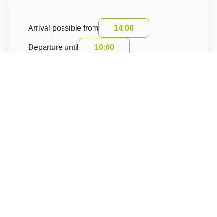
Arrival possible from
14:00
Departure until
10:00
The accommodation price includes a tourist
fee
About Hotel: Penzion Pod Kaštanem
Penzion Pod Kaštanem