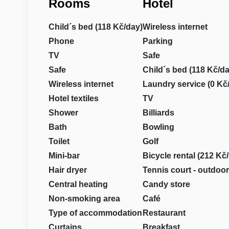
Rooms
Hotel
Child´s bed (118 Kč/day)
Wireless internet
Phone
Parking
TV
Safe
Safe
Child´s bed (118 Kč/da
Wireless internet
Laundry service (0 Kč
Hotel textiles
TV
Shower
Billiards
Bath
Bowling
Toilet
Golf
Mini-bar
Bicycle rental (212 Kč
Hair dryer
Tennis court - outdoor
Central heating
Candy store
Non-smoking area
Café
Type of accommodation
Restaurant
Curtains
Breakfast