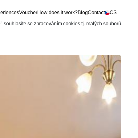
eriences
Voucher
How does it work?
Blog
Contact
CS
še" souhlasíte se zpracováním cookies tj. malých souborů.