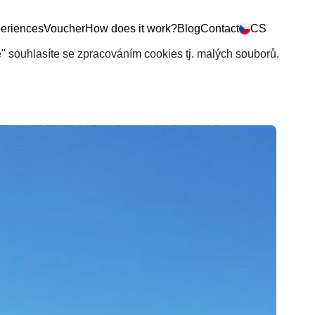
eriences
Voucher
How does it work?
Blog
Contact
CS
še" souhlasíte se zpracováním cookies tj. malých souborů.