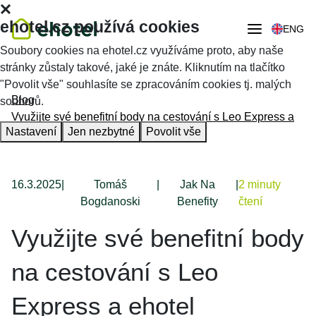
ehotel.cz používá cookies
ENG
Soubory cookies na ehotel.cz využíváme proto, aby naše
stránky zůstaly takové, jaké je znáte. Kliknutím na tlačítko
"Povolit vše" souhlasíte se zpracováním cookies tj. malých
Blog
souborů.
Využijte své benefitní body na cestování s Leo Express a
Nastavení
Jen nezbytné
Povolit vše
ehotel
16.3.2025
|
Tomáš
|
Jak Na
|
2 minuty
Bogdanoski
Benefity
čtení
Využijte své benefitní body
na cestování s Leo
Express a ehotel