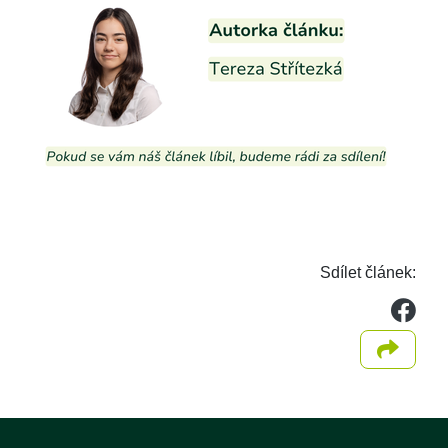
Sdílet článek:
we
Sdílet