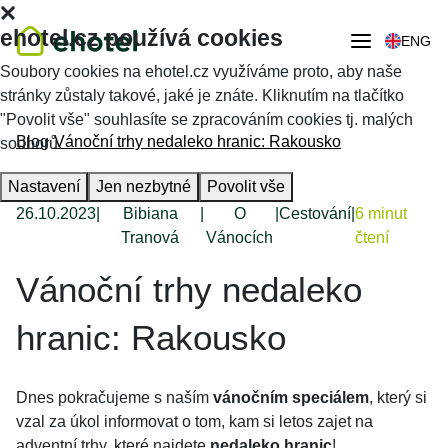
ehotel.cz používá cookies
ENG
Soubory cookies na ehotel.cz využíváme proto, aby naše
stránky zůstaly takové, jaké je znáte. Kliknutím na tlačítko
"Povolit vše" souhlasíte se zpracováním cookies tj. malých
Blog
Vánoční trhy nedaleko hranic: Rakousko
souborů.
Nastavení
Jen nezbytné
Povolit vše
26.10.2023
|
Bibiana
|
O
|
Cestování
|
6 minut
Tranová
Vánocích
čtení
Vánoční trhy nedaleko
hranic: Rakousko
Dnes pokračujeme s naším
vánočním speciálem
, který si
vzal za úkol informovat o tom, kam si letos zajet na
adventní trhy, které najdete
nedaleko hranic
!