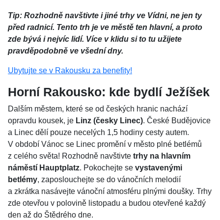
Tip: Rozhodně navštivte i jiné trhy ve Vídni, ne jen ty
před radnicí. Tento trh je ve městě ten hlavní, a proto
zde bývá i nejvíc lidí. Více v klidu si to tu užijete
pravděpodobně ve všední dny.
Ubytujte se v Rakousku za benefity!
Horní Rakousko: kde bydlí Ježíšek
Dalším městem, které se od českých hranic nachází
opravdu kousek, je
Linz (česky Linec)
. České Budějovice
a Linec dělí pouze necelých 1,5 hodiny cesty autem.
V období Vánoc se Linec promění v město plné betlémů
z celého světa! Rozhodně navštivte
trhy na hlavním
náměstí Hauptplatz
. Pokochejte se
vystavenými
betlémy
, zaposlouchejte se do vánočních melodií
a zkrátka nasávejte vánoční atmosféru plnými doušky. Trhy
zde otevřou v polovině listopadu a budou otevřené každý
den až do Štědrého dne.