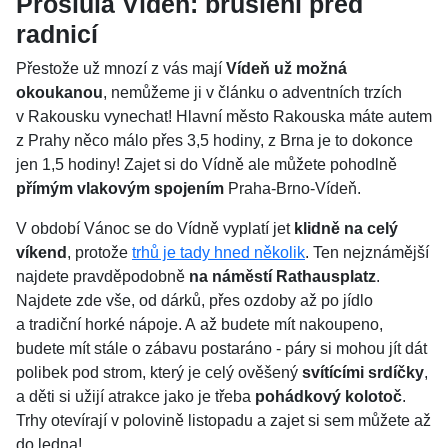
Proslulá Vídeň: bruslení před
radnicí
Přestože už mnozí z vás mají
Vídeň už možná
okoukanou
, nemůžeme ji v článku o adventních trzích
v Rakousku vynechat! Hlavní město Rakouska máte autem
z Prahy něco málo přes 3,5 hodiny, z Brna je to dokonce
jen 1,5 hodiny! Zajet si do Vídně ale můžete pohodlně
přímým vlakovým spojením
Praha-Brno-Vídeň.
V období Vánoc se do Vídně vyplatí jet
klidně na celý
víkend
, protože
trhů je tady hned několik
. Ten nejznámější
najdete pravděpodobně
na náměstí Rathausplatz
.
Najdete zde vše, od dárků, přes ozdoby až po jídlo
a tradiční horké nápoje. A až budete mít nakoupeno,
budete mít stále o zábavu postaráno - páry si mohou jít dát
polibek pod strom, který je celý ověšený
svítícími srdíčky
,
a děti si užijí atrakce jako je třeba
pohádkový kolotoč
.
Trhy otevírají v polovině listopadu a zajet si sem můžete až
do ledna!