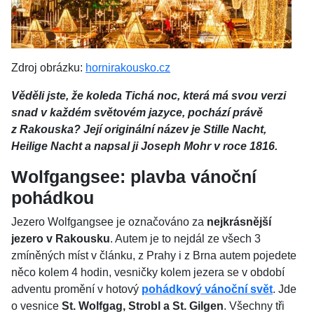
Zdroj obrázku:
hornirakousko.cz
Věděli jste, že koleda Tichá noc, která má svou verzi
snad v každém světovém jazyce, pochází právě
z Rakouska? Její originální název je Stille Nacht,
Heilige Nacht a napsal ji Joseph Mohr v roce 1816.
Wolfgangsee: plavba vánoční
pohádkou
Jezero Wolfgangsee je označováno za
nejkrásnější
jezero v Rakousku
. Autem je to nejdál ze všech 3
zmíněných míst v článku, z Prahy i z Brna autem pojedete
něco kolem 4 hodin, vesničky kolem jezera se v období
adventu promění v hotový
pohádkový vánoční svět
. Jde
o vesnice
St. Wolfgag, Strobl a St. Gilgen
. Všechny tři