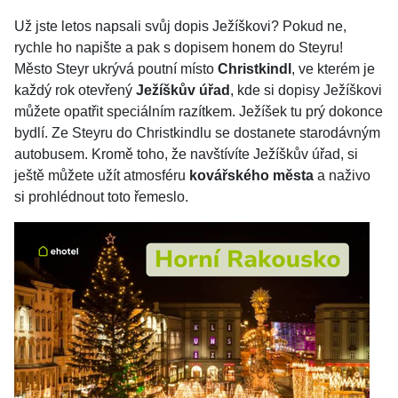
Už jste letos napsali svůj dopis Ježíškovi? Pokud ne,
rychle ho napište a pak s dopisem honem do Steyru!
Město Steyr ukrývá poutní místo
Christkindl
, ve kterém je
každý rok otevřený
Ježíškův úřad
, kde si dopisy Ježíškovi
můžete opatřit speciálním razítkem. Ježíšek tu prý dokonce
bydlí. Ze Steyru do Christkindlu se dostanete starodávným
autobusem. Kromě toho, že navštívíte Ježíškův úřad, si
ještě můžete užít atmosféru
kovářského města
a naživo
si prohlédnout toto řemeslo.