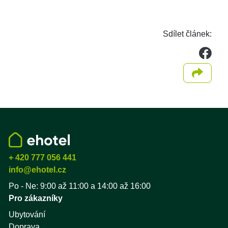
Sdílet článek:
we
Sdílet
+ 420 777 056 441
info@ehotel.cz
Po - Ne: 9:00 až 11:00 a 14:00 až 16:00
Pro zákazníky
Ubytování
Doprava