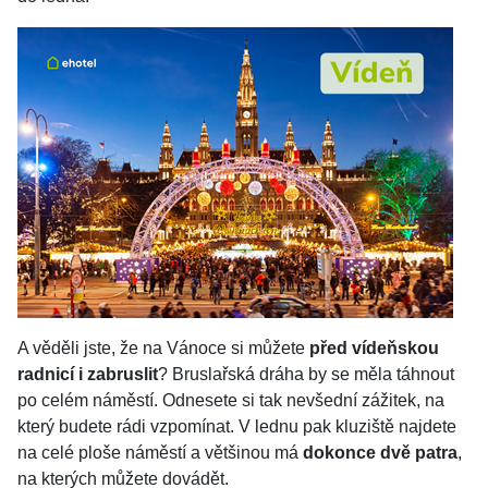
A věděli jste, že na Vánoce si můžete
před vídeňskou
radnicí i zabruslit
? Bruslařská dráha by se měla táhnout
po celém náměstí. Odnesete si tak nevšední zážitek, na
který budete rádi vzpomínat. V lednu pak kluziště najdete
na celé ploše náměstí a většinou má
dokonce dvě patra
,
na kterých můžete dovádět.