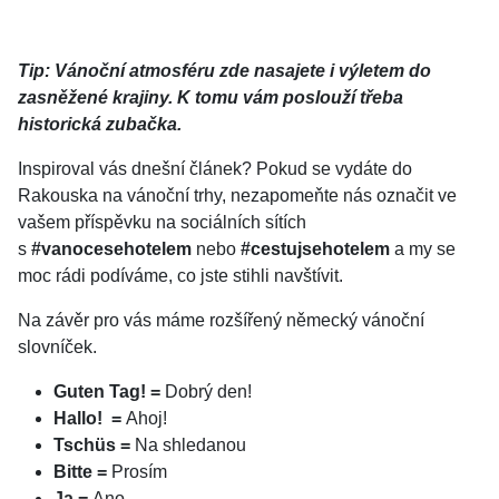
Tip: Vánoční atmosféru zde nasajete i výletem do
zasněžené krajiny. K tomu vám poslouží třeba
historická zubačka.
Inspiroval vás dnešní článek? Pokud se vydáte do
Rakouska na vánoční trhy, nezapomeňte nás označit ve
vašem příspěvku na sociálních sítích
s
#vanocesehotelem
nebo
#cestujsehotelem
a my se
moc rádi podíváme, co jste stihli navštívit.
Na závěr pro vás máme rozšířený německý vánoční
slovníček.
Guten Tag! =
Dobrý den!
Hallo! =
Ahoj!
Tschüs =
Na shledanou
Bitte =
Prosím
Ja =
Ano