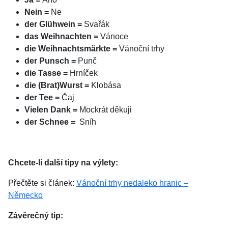
Nein =
Ne
der Glühwein =
Svařák
das Weihnachten =
Vánoce
die Weihnachtsmärkte =
Vánoční trhy
der Punsch =
Punč
die Tasse =
Hrníček
die (Brat)Wurst =
Klobása
der Tee =
Čaj
Vielen Dank =
Mockrát děkuji
der Schnee =
Sníh
Chcete-li další tipy na výlety:
Přečtěte si článek:
Vánoční trhy nedaleko hranic –
Německo
Závěrečný tip: