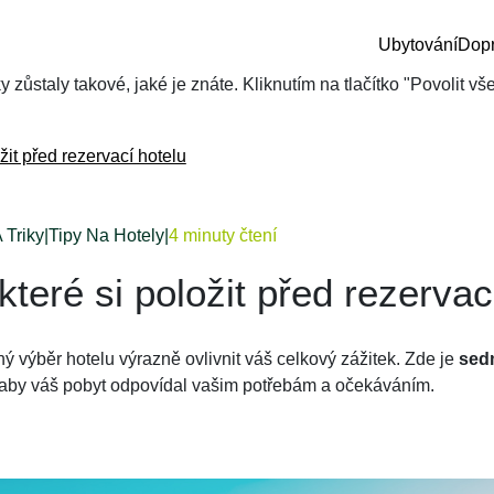
Ubytování
Dop
zůstaly takové, jaké je znáte. Kliknutím na tlačítko "Povolit v
žit před rezervací hotelu
 Triky
|
Tipy Na Hotely
|
4 minuty čtení
teré si položit před rezervac
ý výběr hotelu výrazně ovlivnit váš celkový zážitek. Zde je
sedm
 aby váš pobyt odpovídal vašim potřebám a očekáváním.