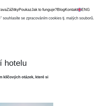
rava
Zážitky
Poukaz
Jak to funguje?
Blog
Kontakt
ENG
še" souhlasíte se zpracováním cookies tj. malých souborů.
í hotelu
 klíčových otázek, které si