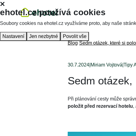
ehotel.cz používá cookies
Soubory cookies na ehotel.cz využíváme proto, aby naše stránky 
Nastavení
Jen nezbytné
Povolit vše
Blog
Sedm otázek, které si polo
30.7.2024
|
Miriam Vojtová
|
Tipy A
Sedm otázek, k
Při plánování cesty může správn
položit před rezervací hotelu
,