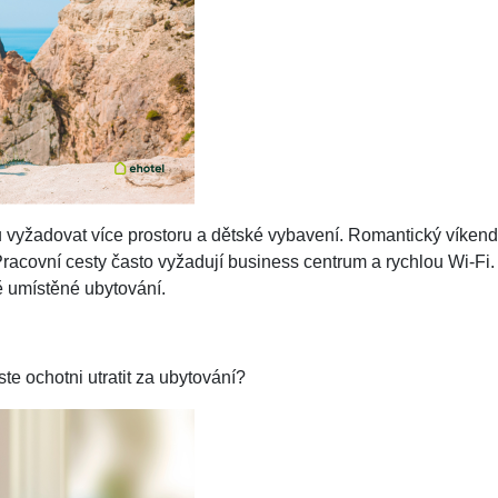
yžadovat více prostoru a dětské vybavení. Romantický víkend 
Pracovní cesty často vyžadují business centrum a rychlou Wi-Fi
ě umístěné ubytování.
jste ochotni utratit za ubytování?