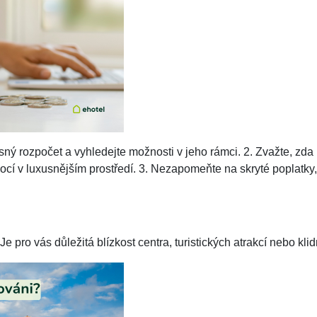
ý rozpočet a vyhledejte možnosti v jeho rámci. 2. Zvažte, zda p
cí v luxusnějším prostředí. 3. Nezapomeňte na skryté poplatky, j
Je pro vás důležitá blízkost centra, turistických atrakcí nebo klid