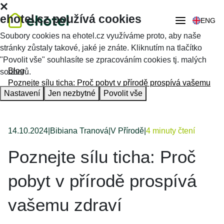
ehotel.cz používá cookies
ENG
Soubory cookies na ehotel.cz využíváme proto, aby naše
stránky zůstaly takové, jaké je znáte. Kliknutím na tlačítko
"Povolit vše" souhlasíte se zpracováním cookies tj. malých
Blog
souborů.
Poznejte sílu ticha: Proč pobyt v přírodě prospívá vašemu
Nastavení
Jen nezbytné
Povolit vše
zdraví
14.10.2024
|
Bibiana Tranová
|
V Přírodě
|
4 minuty čtení
Poznejte sílu ticha: Proč
pobyt v přírodě prospívá
vašemu zdraví