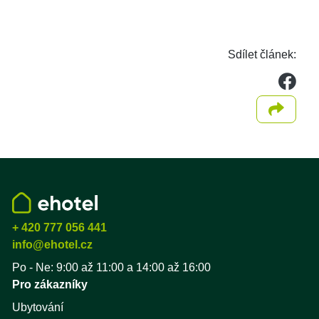
Sdílet článek:
we
Sdílet
+ 420 777 056 441
info@ehotel.cz
Po - Ne: 9:00 až 11:00 a 14:00 až 16:00
Pro zákazníky
Ubytování