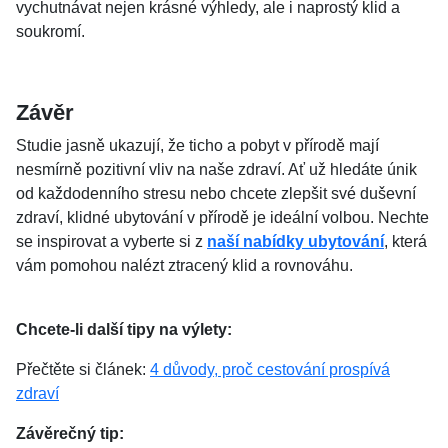
vychutnávat nejen krásné výhledy, ale i naprostý klid a
soukromí.
Závěr
Studie jasně ukazují, že ticho a pobyt v přírodě mají
nesmírně pozitivní vliv na naše zdraví. Ať už hledáte únik
od každodenního stresu nebo chcete zlepšit své duševní
zdraví, klidné ubytování v přírodě je ideální volbou. Nechte
se inspirovat a vyberte si z
naší nabídky ubytování
, která
vám pomohou nalézt ztracený klid a rovnováhu.
Chcete-li další tipy na výlety:
Přečtěte si článek:
4 důvody, proč cestování prospívá
zdraví
Závěrečný tip: