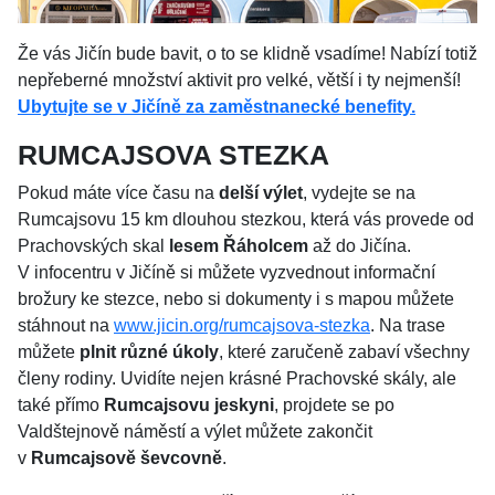
Že vás Jičín bude bavit, o to se klidně vsadíme! Nabízí totiž
nepřeberné množství aktivit pro velké, větší i ty nejmenší!
Ubytujte se v Jičíně za zaměstnanecké benefity.
RUMCAJSOVA STEZKA
Pokud máte více času na
delší výlet
, vydejte se na
Rumcajsovu 15 km dlouhou stezkou, která vás provede od
Prachovských skal
lesem Řáholcem
až do Jičína.
V infocentru v Jičíně si můžete vyzvednout informační
brožury ke stezce, nebo si dokumenty i s mapou můžete
stáhnout na
www.jicin.org/rumcajsova-stezka
. Na trase
můžete
plnit různé úkoly
, které zaručeně zabaví všechny
členy rodiny. Uvidíte nejen krásné Prachovské skály, ale
také přímo
Rumcajsovu jeskyni
, projdete se po
Valdštejnově náměstí a výlet můžete zakončit
v
Rumcajsově ševcovně
.