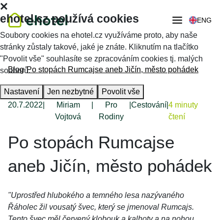
ehotel.cz používá cookies
ENG
Soubory cookies na ehotel.cz využíváme proto, aby naše
stránky zůstaly takové, jaké je znáte. Kliknutím na tlačítko
"Povolit vše" souhlasíte se zpracováním cookies tj. malých
Blog
Po stopách Rumcajse aneb Jičín, město pohádek
souborů.
Nastavení
Jen nezbytné
Povolit vše
20.7.2022
|
Miriam
|
Pro
|
Cestování
|
4 minuty
Vojtová
Rodiny
čtení
Po stopách Rumcajse
aneb Jičín, město pohádek
"Uprostřed hlubokého a temného lesa nazývaného
Řáholec žil vousatý švec, který se jmenoval Rumcajs.
Tento švec měl červený klobouk a kalhoty a na nohou