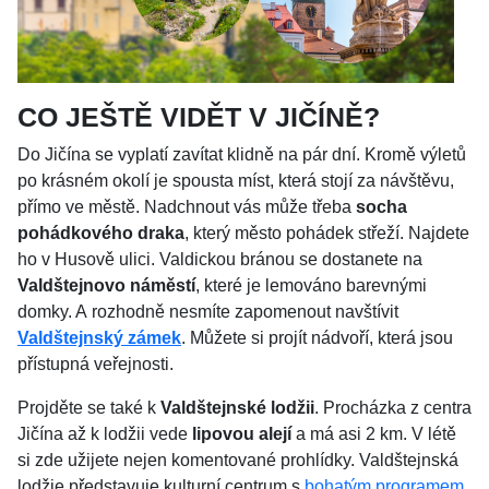
CO JEŠTĚ VIDĚT V JIČÍNĚ?
Do Jičína se vyplatí zavítat klidně na pár dní. Kromě výletů
po krásném okolí je spousta míst, která stojí za návštěvu,
přímo ve městě. Nadchnout vás může třeba
socha
pohádkového draka
, který město pohádek střeží. Najdete
ho v Husově ulici. Valdickou bránou se dostanete na
Valdštejnovo náměstí
, které je lemováno barevnými
domky. A rozhodně nesmíte zapomenout navštívit
Valdštejnský zámek
. Můžete si projít nádvoří, která jsou
přístupná veřejnosti.
Projděte se také k
Valdštejnské lodžii
. Procházka z centra
Jičína až k lodžii vede
lipovou alejí
a má asi 2 km. V létě
si zde užijete nejen komentované prohlídky. Valdštejnská
lodžie představuje kulturní centrum s
bohatým programem
.