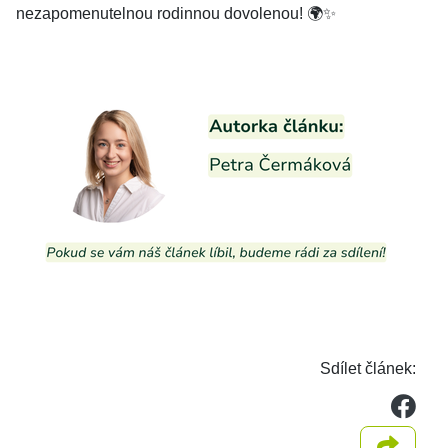
nezapomenutelnou rodinnou dovolenou! 🌍✨
Sdílet článek:
we