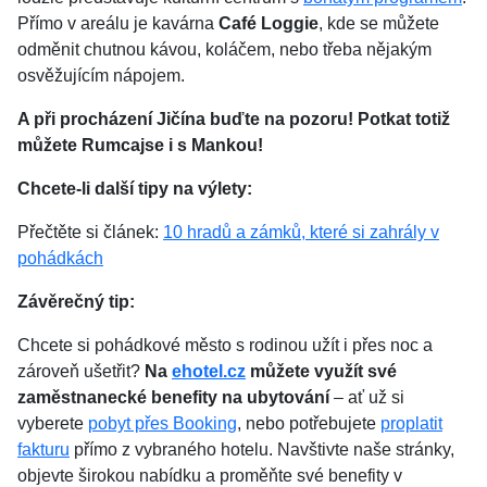
Přímo v areálu je kavárna
Café Loggie
, kde se můžete
odměnit chutnou kávou, koláčem, nebo třeba nějakým
osvěžujícím nápojem.
A při procházení Jičína buďte na pozoru! Potkat totiž
můžete Rumcajse i s Mankou!
Chcete-li další tipy na výlety:
Přečtěte si článek:
10 hradů a zámků, které si zahrály v
pohádkách
Závěrečný tip:
Chcete si pohádkové město s rodinou užít i přes noc a
zároveň ušetřit?
Na
ehotel.cz
můžete využít své
zaměstnanecké benefity na ubytování
– ať už si
vyberete
pobyt přes Booking
, nebo potřebujete
proplatit
fakturu
přímo z vybraného hotelu. Navštivte naše stránky,
objevte širokou nabídku a proměňte své benefity v