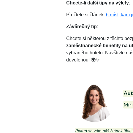
Chcete-li další tipy na výlety:
Přečtěte si článek:
6 míst, kam j
Závěrečný tip:
Chcete si některou z těchto bez
zaměstnanecké benefity na u
vybraného hotelu. Navštivte na
dovolenou! 🌍✨