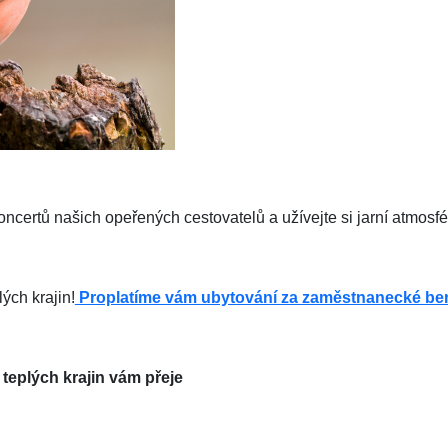
ncertů našich opeřených cestovatelů a užívejte si jarní atmosf
ých krajin!
Proplatíme vám ubytování za zaměstnanecké ben
 teplých krajin vám přeje