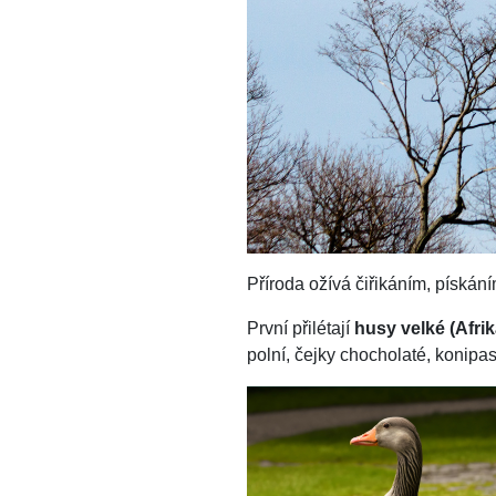
Příroda ožívá čiřikáním, pískán
První přilétají
husy velké (Afrik
polní, čejky chocholaté, konipasi