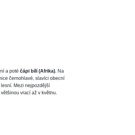
rní a poté
čápi bílí (Afrika)
. Na
ěnice černohlavé, slavíci obecní
 lesní. Mezi nejpozdější
 většinou vrací až v květnu.