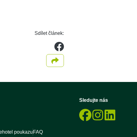
Sdílet článek:
web.blog.share_
Sdílet článek
Sledujte nás
 ehotel poukazu
FAQ