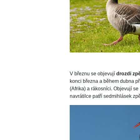
V březnu se objevují
drozdi zp
konci března a během dubna při
(Afrika) a rákosníci. Objevují s
navrátilce patří sedmihlásek zpě