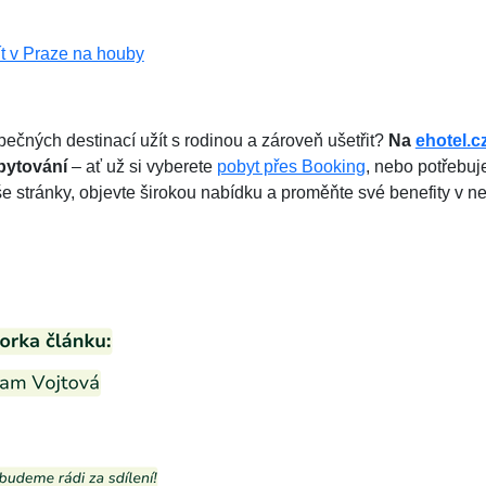
ít v Praze na houby
pečných destinací užít s rodinou a zároveň ušetřit?
Na
ehotel.c
bytování
– ať už si vyberete
pobyt přes Booking
, nebo potřebuj
še stránky, objevte širokou nabídku a proměňte své benefity v