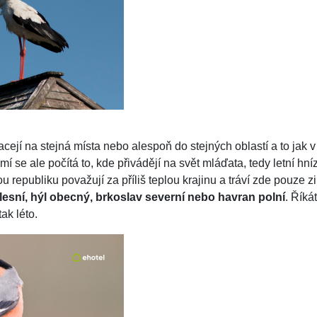
ejí na stejná místa nebo alespoň do stejných oblastí a to jak v 
 se ale počítá to, kde přivádějí na svět mláďata, tedy letní hníz
 republiku považují za příliš teplou krajinu a tráví zde pouze z
lesní, hýl obecný, brkoslav severní nebo havran polní
. Říká
tak léto.