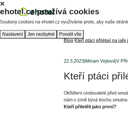
ehotel.cz používá cookies
Soubory cookies na ehotel.cz využíváme proto, aby naše stránky 
Nastavení
Jen nezbytné
Povolit vše
Blog
Kteří ptáci přilétají na jaře
22.3.2023
|
Miriam Vojtová
|
V Pří
Kteří ptáci při
Okřídlení cestovatelé před smut
nám v zimě bývá trochu smutno. 
Kteří přiletěli jako první?