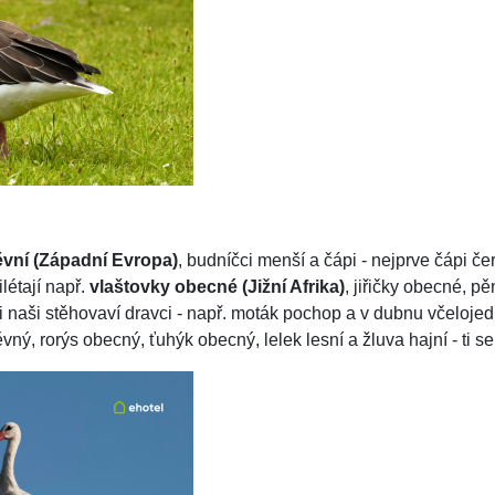
ěvní (Západní Evropa)
, budníčci menší a čápi - nejprve čápi če
létají např.
vlaštovky obecné (Jižní Afrika)
, jiřičky obecné, p
e i naši stěhovaví dravci - např. moták pochop a v dubnu včelojed
vný, rorýs obecný, ťuhýk obecný, lelek lesní a žluva hajní - ti se