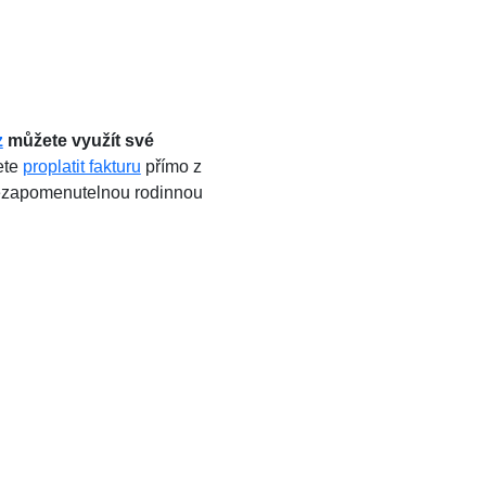
z
můžete využít své
ete
proplatit fakturu
přímo z
 nezapomenutelnou rodinnou