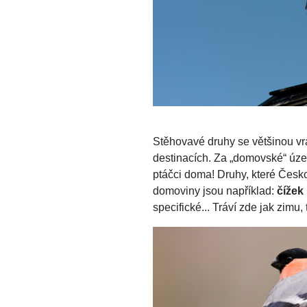
Stěhovavé druhy se většinou vrac
destinacích. Za „domovské“ území
ptáčci doma! Druhy, které Českou
domoviny jsou například:
čížek 
specifické... Tráví zde jak zimu, 