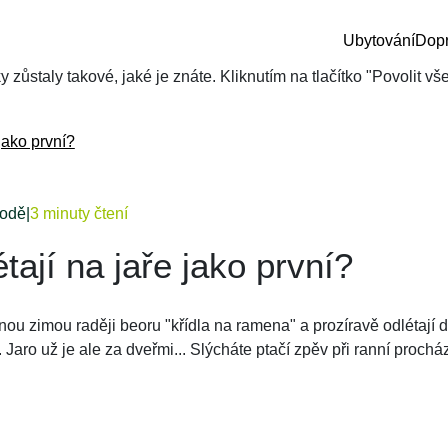
Ubytování
Dop
zůstaly takové, jaké je znáte. Kliknutím na tlačítko "Povolit v
 jako první?
rodě
|
3 minuty čtení
létají na jaře jako první?
nou zimou raději beoru "křídla na ramena" a prozíravě odlétají d
Jaro už je ale za dveřmi... Slýcháte ptačí zpěv při ranní prochá