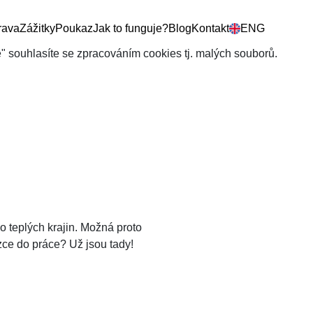
rava
Zážitky
Poukaz
Jak to funguje?
Blog
Kontakt
ENG
še" souhlasíte se zpracováním cookies tj. malých souborů.
o teplých krajin. Možná proto
zce do práce? Už jsou tady!