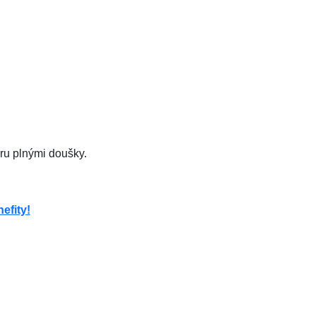
éru plnými doušky.
efity!