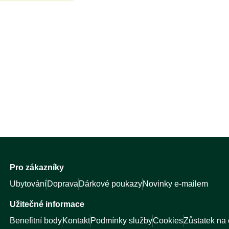
Pro zákazníky
Ubytování
Doprava
Dárkové poukazy
Novinky e-mailem
Užitečné informace
Benefitní body
Kontakt
Podmínky služby
Cookies
Zůstatek na