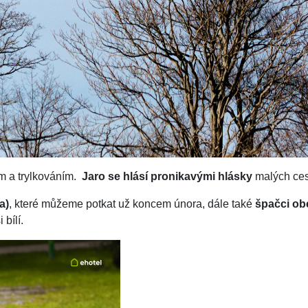
ím a trylkováním.
Jaro se hlásí pronikavými hlásky
malých ces
a)
, které můžeme potkat už koncem února, dále také
špačci obe
 bílí.