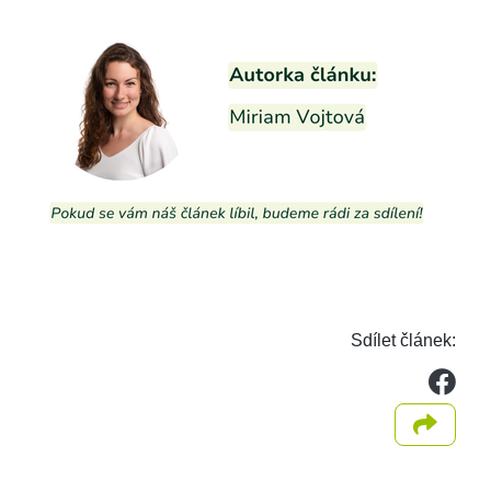
Sdílet článek:
we
Sdílet