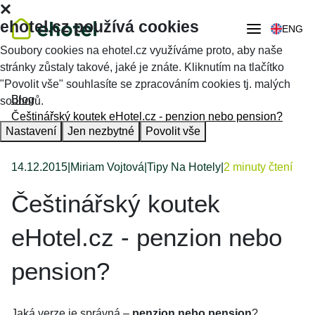
ehotel.cz používá cookies
ENG
Soubory cookies na ehotel.cz využíváme proto, aby naše
stránky zůstaly takové, jaké je znáte. Kliknutím na tlačítko
"Povolit vše" souhlasíte se zpracováním cookies tj. malých
Blog
souborů.
Češtinářský koutek eHotel.cz - penzion nebo pension?
Nastavení
Jen nezbytné
Povolit vše
14.12.2015
|
Miriam Vojtová
|
Tipy Na Hotely
|
2 minuty čtení
Češtinářský koutek
eHotel.cz - penzion nebo
pension?
Jaká verze je správná –
penzion nebo pension
?