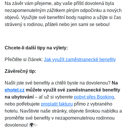
Na závěr vám přejeme, aby vaše příští dovolená byla
nezapomenutelným zážitkem plným odpočinku a nových
objevů. Využijte své benefitní body naplno a užijte si čas
strávený s rodinou, přáteli nebo jen sami se sebou!
Chcete-li další tipy na výlety:
Přečtěte si článek:
Jak využít zaměstnanecké benefity
Závěrečný tip:
Našli jste své benefity a chtěli byste na dovolenou?
Na
ehotel.cz
můžete využít své zaměstnanecké benefity
na ubytování
– ať už si vyberete
pobyt přes Booking
,
nebo potřebujete
proplatit fakturu
přímo z vybraného
hotelu. Navštivte naše stránky, objevte širokou nabídku a
proměňte své benefity v nezapomenutelnou rodinnou
dovolenou! 🌍✨