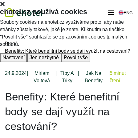
ehotel.cz používá cookies
ENG
Soubory cookies na ehotel.cz využíváme proto, aby naše
stránky zůstaly takové, jaké je znáte. Kliknutím na tlačítko
"Povolit vše" souhlasíte se zpracováním cookies tj. malých
Blog
souborů.
Benefity: Které benefitní body se dají využít na cestování?
Nastavení
Jen nezbytné
Povolit vše
24.9.2024
|
Miriam
|
Tipy A
|
Jak Na
|
5 minut
Vojtová
Triky
Benefity
čtení
Benefity: Které benefitní
body se dají využít na
cestování?