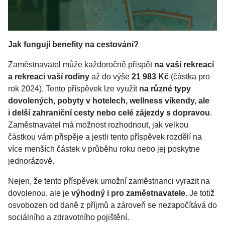
Jak fungují benefity na cestování?
Zaměstnavatel může každoročně přispět
na vaši rekreaci
a rekreaci vaší rodiny
až do výše
21 983 Kč
(částka pro
rok 2024). Tento příspěvek lze využít
na různé typy
dovolených, pobyty v hotelech, wellness víkendy, ale
i delší zahraniční cesty nebo celé zájezdy s dopravou
.
Zaměstnavatel má možnost rozhodnout, jak velkou
částkou vám přispěje a jestli tento příspěvek rozdělí na
více menších částek v průběhu roku nebo jej poskytne
jednorázově.
Nejen, že tento příspěvek umožní zaměstnanci vyrazit na
dovolenou, ale je
výhodný i pro zaměstnavatele
. Je totiž
osvobozen od daně z příjmů a zároveň se nezapočítává do
sociálního a zdravotního pojištění.