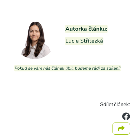
Sdílet článek:
we
Sdílet