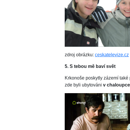
zdroj obrázku:
ceskatelevize.cz
5. S tebou mě baví svět
Krkonoše poskytly zázemí také p
zde byli ubytováni
v chaloupce