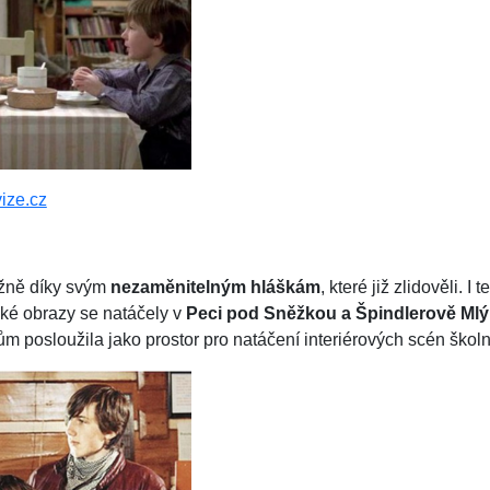
ize.cz
žně díky svým
nezaměnitelným hláškám
, které již zlidověli. I
ské obrazy se natáčely v
Peci pod Sněžkou a Špindlerově Ml
ařům posloužila jako prostor pro natáčení interiérových scén škol