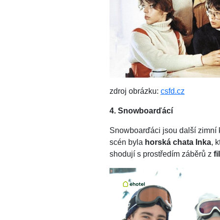
zdroj obrázku:
csfd.cz
4. Snowboarďácí
Snowboarďáci jsou další zimní k
scén byla
horská chata Inka
, 
shodují s prostředím záběrů z
f