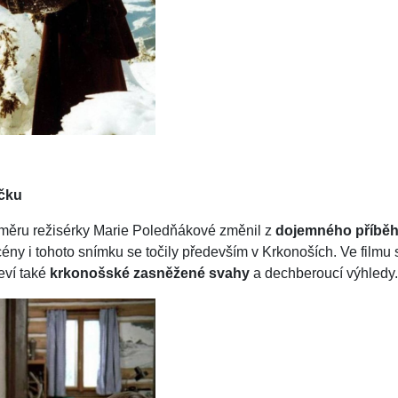
ičku
áměru režisérky Marie Poledňákové změnil z
dojemného příbě
cény i tohoto snímku se točily především v Krkonoších. Ve film
eví také
krkonošské zasněžené svahy
a dechberoucí výhledy