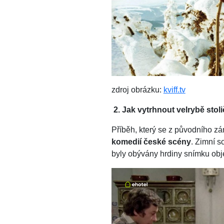
zdroj obrázku:
kviff.tv
2. Jak vytrhnout velrybě stol
Příběh, který se z původního z
komedií české scény
. Zimní s
byly obývány hrdiny snímku obj