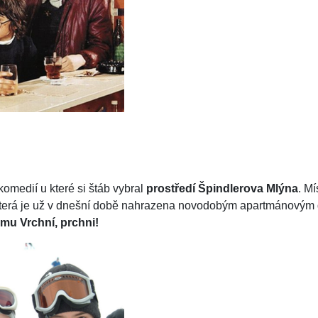
omedií u které si štáb vybral
prostředí Špindlerova Mlýna
. M
která je už v dnešní době nahrazena novodobým apartmánovým
ilmu Vrchní, prchni!