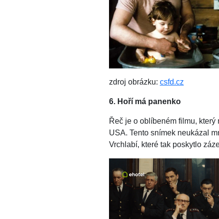
zdroj obrázku:
csfd.cz
6. Hoří má panenko
Řeč je o oblíbeném filmu, který
USA. Tento snímek neukázal mno
Vrchlabí, které tak poskytlo zá