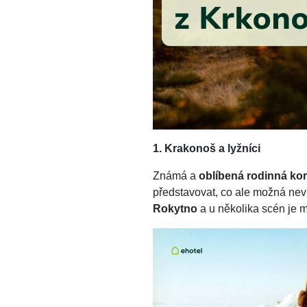
1. Krakonoš a lyžníci
Známá a
oblíbená rodinná ko
představovat, co ale možná neví
Rokytno
a u několika scén je