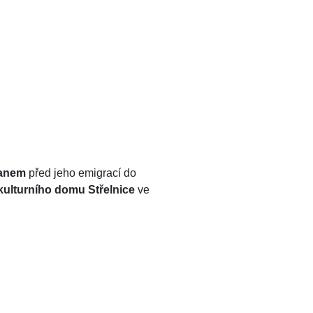
manem
před jeho emigrací do
kulturního domu Střelnice
ve