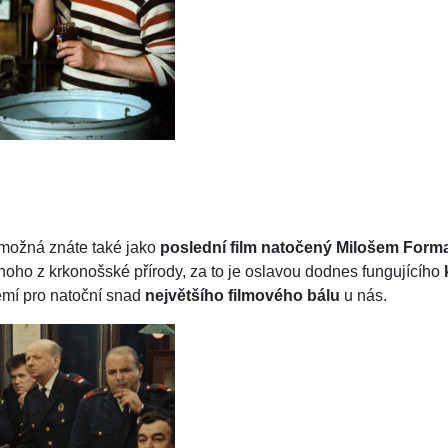
 možná znáte také jako
poslední film natočený Milošem For
ho z krkonošské přírody, za to je oslavou dodnes fungujícího
zemí pro natoční snad
největšího filmového bálu
u nás.