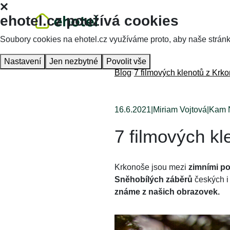
ehotel.cz používá cookies
Soubory cookies na ehotel.cz využíváme proto, aby naše stránky 
Nastavení
Jen nezbytné
Povolit vše
Blog
7 filmových klenotů z Krk
16.6.2021
|
Miriam Vojtová
|
Kam 
7 filmových kl
Krkonoše jsou mezi
zimními p
Sněhobílých záběrů
českých i
známe z našich obrazovek.