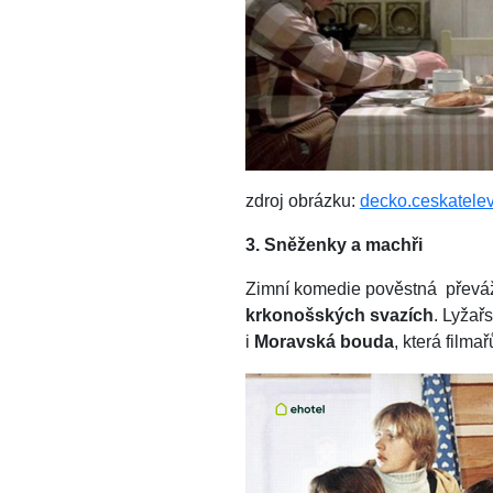
zdroj obrázku:
decko.ceskatelev
3. Sněženky a machři
Zimní komedie pověstná převá
krkonošských svazích
. Lyžař
i
Moravská bouda
, která film