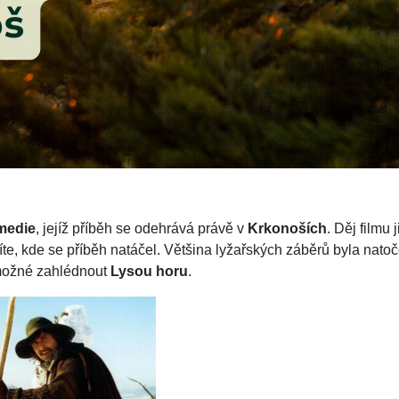
medie
, jejíž příběh se odehrává právě v
Krkonoších
. Děj filmu
te, kde se příběh natáčel. Většina lyžařských záběrů byla nat
 možné zahlédnout
Lysou horu
.