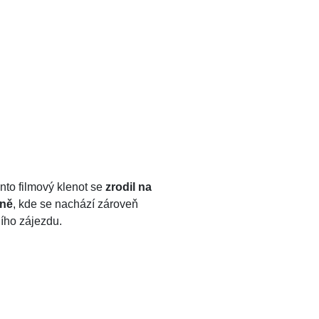
 tento filmový klenot se
zrodil na
ýně
, kde se nachází zároveň
ního zájezdu.