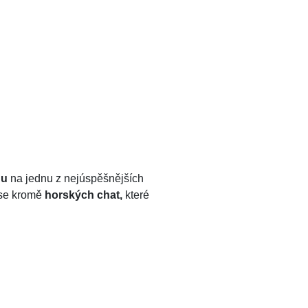
hu
na jednu z nejúspěšnějších
u se kromě
horských chat,
které
.