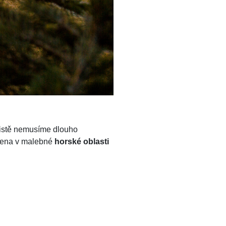
 jistě nemusíme dlouho
očena v malebné
horské oblasti