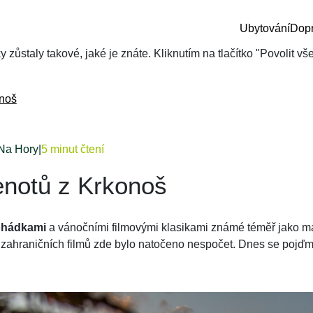
Ubytování
Dop
zůstaly takové, jaké je znáte. Kliknutím na tlačítko "Povolit v
onoš
Na Hory
|
5 minut čtení
enotů z Krkonoš
ohádkami
a vánočními filmovými klasikami známé téměř jako m
 zahraničních filmů zde bylo natočeno nespočet. Dnes se pojďm