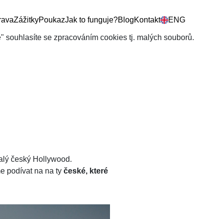
rava
Zážitky
Poukaz
Jak to funguje?
Blog
Kontakt
ENG
še" souhlasíte se zpracováním cookies tj. malých souborů.
alý český Hollywood.
e podívat na na ty
české, které