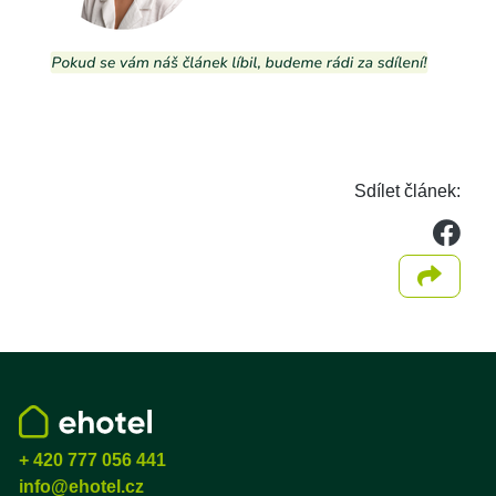
Sdílet článek:
we
Sdílet
+ 420 777 056 441
info@ehotel.cz