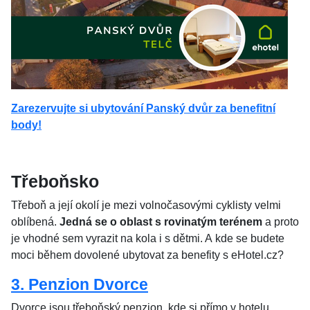
Zarezervujte si ubytování Panský dvůr za benefitní
body!
Třeboňsko
Třeboň a její okolí je mezi volnočasovými cyklisty velmi
oblíbená.
Jedná se o oblast s rovinatým terénem
a proto
je vhodné sem vyrazit na kola i s dětmi. A kde se budete
moci během dovolené ubytovat za benefity s eHotel.cz?
3. Penzion Dvorce
Dvorce jsou třeboňský penzion, kde si přímo v hotelu