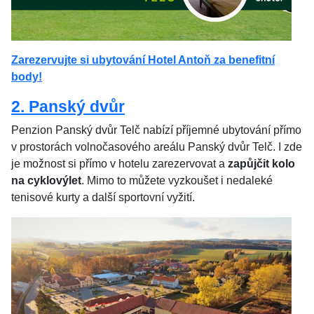
Zarezervujte si ubytování Hotel Antoň za benefitní
body!
2. Panský dvůr
Penzion Panský dvůr Telč nabízí příjemné ubytování přímo
v prostorách volnočasového areálu Panský dvůr Telč. I zde
je možnost si přímo v hotelu zarezervovat a
zapůjčit kolo
na cyklovýlet
. Mimo to můžete vyzkoušet i nedaleké
tenisové kurty a další sportovní vyžití.