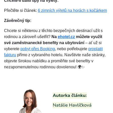
Chcete-li další tipy na výlety:
Přečtěte si článek:
6 zimních výletů na horách s kočárkem
Závěrečný tip:
Chcete si některou z těchto bezpečných destinací užít s
rodinou a zároveň ušetřit?
Na
ehotel.cz
můžete využít
své zaměstnanecké benefity na ubytování
– ať už si
vyberete
pobyt přes Booking
, nebo potřebujete
proplatit
fakturu
přímo z vybraného hotelu. Navštivte naše stránky,
objevte širokou nabídku a proměňte své benefity v
nezapomenutelnou rodinnou dovolenou! 🌍✨