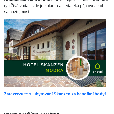
ryb Živá voda. I zde je kolárna a nedaleká půjčovna kol
samozřejmostí.
Zarezervujte si ubytování Skanzen za benefitní body!