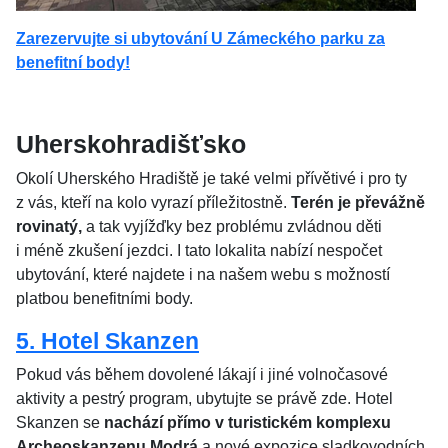
Zarezervujte si ubytování U Zámeckého parku za
benefitní body!
Uherskohradišťsko
Okolí Uherského Hradiště je také velmi přívětivé i pro ty
z vás, kteří na kolo vyrazí příležitostně.
Terén je převážně
rovinatý,
a tak vyjížďky bez problému zvládnou děti
i méně zkušení jezdci. I tato lokalita nabízí nespočet
ubytování, které najdete i na našem webu s možností
platbou benefitními body.
5. Hotel Skanzen
Pokud vás během dovolené lákají i jiné volnočasové
aktivity a pestrý program, ubytujte se právě zde. Hotel
Skanzen se
nachází přímo v turistickém komplexu
Archeoskanzenu Modrá
a nové expozice sladkovodních