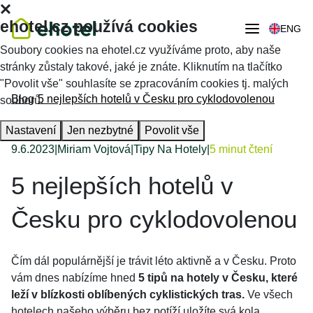
ehotel.cz používá cookies
ENG
Soubory cookies na ehotel.cz využíváme proto, aby naše
stránky zůstaly takové, jaké je znáte. Kliknutím na tlačítko
"Povolit vše" souhlasíte se zpracováním cookies tj. malých
Blog
5 nejlepších hotelů v Česku pro cyklodovolenou
souborů.
Nastavení
Jen nezbytné
Povolit vše
9.6.2023
|
Miriam Vojtová
|
Tipy Na Hotely
|
5 minut čtení
5 nejlepších hotelů v
Česku pro cyklodovolenou
Čím dál populárnější je trávit léto aktivně a v Česku. Proto
vám dnes nabízíme hned
5 tipů na hotely v Česku, které
leží v blízkosti oblíbených cyklistických tras.
Ve všech
hotelech našeho výběru bez potíží uložíte svá kola