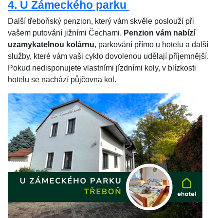
4. U Zámeckého parku
Další třeboňský penzion, který vám skvěle poslouží při
vašem putování jižními Čechami.
Penzion vám nabízí
uzamykatelnou kolárnu
, parkování přímo u hotelu a další
služby, které vám vaši cyklo dovolenou udělají příjemnější.
Pokud nedisponujete vlastními jízdními koly, v blízkosti
hotelu se nachází půjčovna kol.