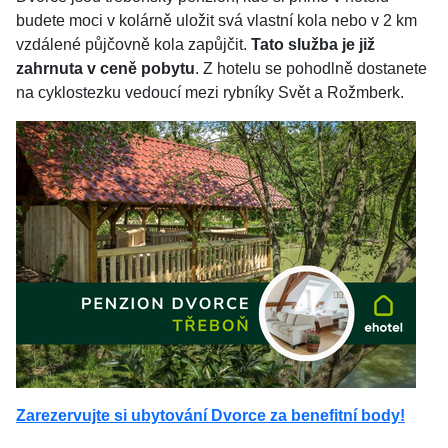
budete moci v kolárně uložit svá vlastní kola nebo v 2 km
vzdálené půjčovně kola zapůjčit.
Tato služba je již
zahrnuta v ceně pobytu
. Z hotelu se pohodlně dostanete
na cyklostezku vedoucí mezi rybníky Svět a Rožmberk.
Zarezervujte si ubytování Dvorce za benefitní body!