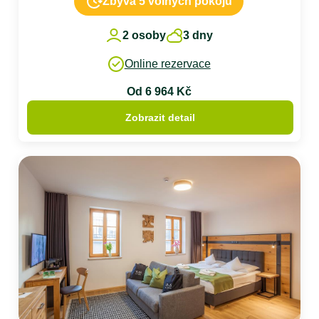
Zbývá 5 volných pokojů
2 osoby
3 dny
Online rezervace
Od 6 964 Kč
Zobrazit detail