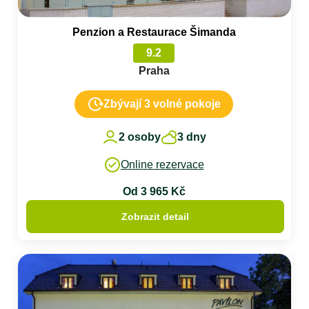
Penzion a Restaurace Šimanda
9.2
Praha
Zbývají 3 volné pokoje
2 osoby
3 dny
Online rezervace
Od 3 965 Kč
Zobrazit detail