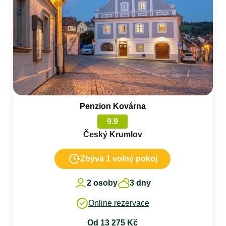
Penzion Kovárna
9.9
Český Krumlov
Zbývá 1 volný pokoj
2 osoby
3 dny
Online rezervace
Od 13 275 Kč