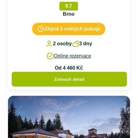
9.7
Brno
Zbývá 5 volných pokojů
2 osoby
3 dny
Online rezervace
Od 4 460 Kč
Zobrazit detail