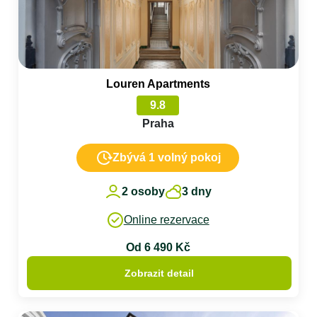
Louren Apartments
9.8
Praha
Zbývá 1 volný pokoj
2 osoby
3 dny
Online rezervace
Od 6 490 Kč
Zobrazit detail