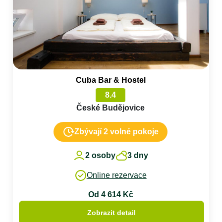
Cuba Bar & Hostel
8.4
České Budějovice
Zbývají 2 volné pokoje
2 osoby
3 dny
Online rezervace
Od 4 614 Kč
Zobrazit detail