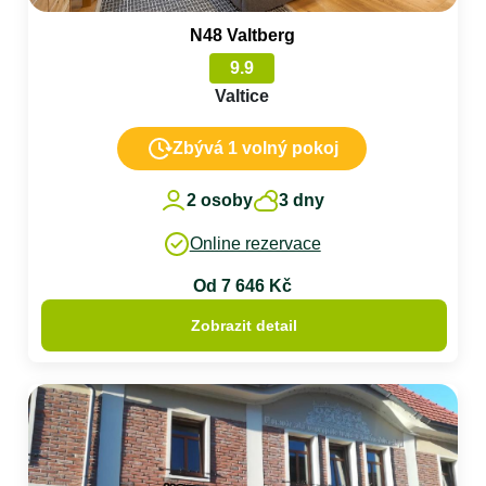
N48 Valtberg
9.9
Valtice
Zbývá 1 volný pokoj
2 osoby
3 dny
Online rezervace
Od 7 646 Kč
Zobrazit detail