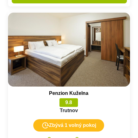
Penzion Kuželna
9.8
Trutnov
Zbývá 1 volný pokoj