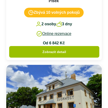
Písek
Zbývá 10 volných pokojů
2 osoby
3 dny
Online rezervace
Od 6 842 Kč
Zobrazit detail