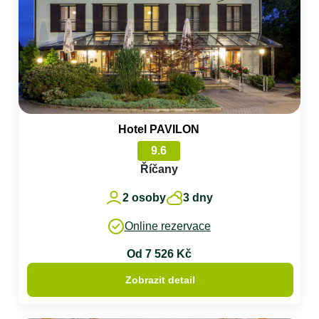
Hotel PAVILON
9.6
Říčany
2 osoby
3 dny
Online rezervace
Od 7 526 Kč
Zobrazit detail