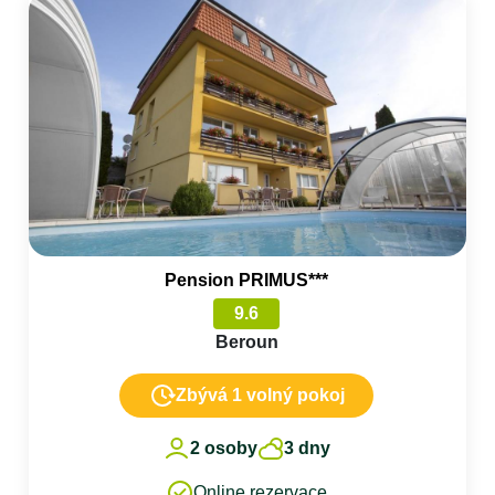
Pension PRIMUS***
9.6
Beroun
Zbývá 1 volný pokoj
2 osoby
3 dny
Online rezervace