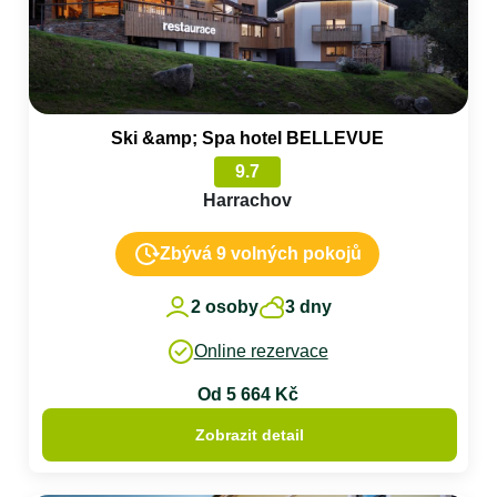
Ski &amp; Spa hotel BELLEVUE
9.7
Harrachov
Zbývá 9 volných pokojů
2 osoby
3 dny
Online rezervace
Od 5 664 Kč
Zobrazit detail