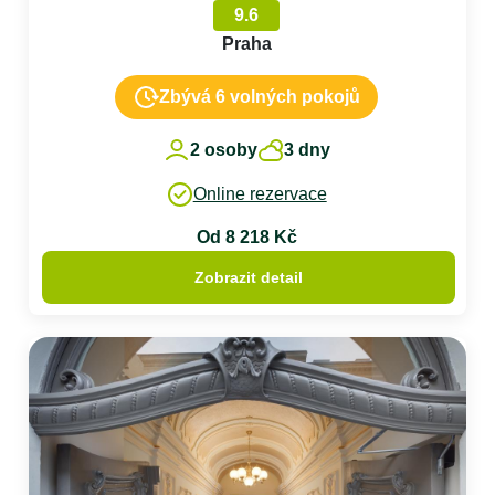
9.6
Praha
Zbývá 6 volných pokojů
2 osoby
3 dny
Online rezervace
Od 8 218 Kč
Zobrazit detail