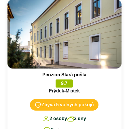
Penzion Stará pošta
9.7
Frýdek-Místek
Zbývá 5 volných pokojů
2 osoby
3 dny