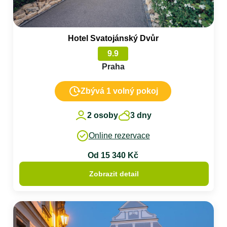
Hotel Svatojánský Dvůr
9.9
Praha
Zbývá 1 volný pokoj
2 osoby
3 dny
Online rezervace
Od 15 340 Kč
Zobrazit detail