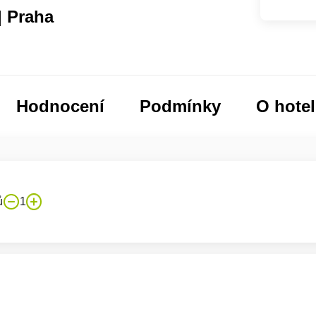
 Praha
Hodnocení
Podmínky
O hote
ů
1