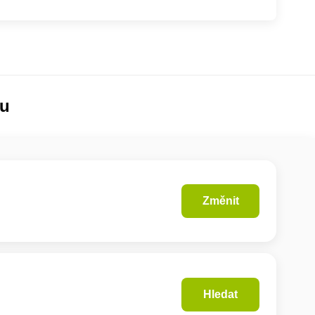
lu
Změnit
Hledat