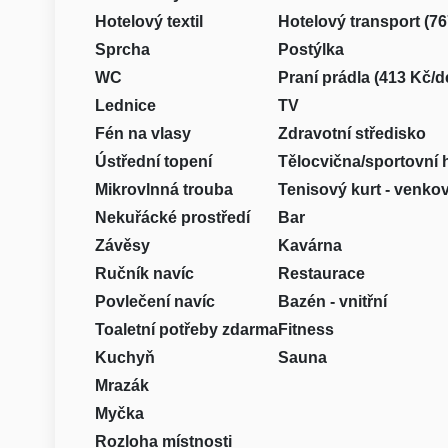
Hotelový textil
Hotelový transport (7
Sprcha
Postýlka
WC
Praní prádla (413 Kč/d
Lednice
TV
Fén na vlasy
Zdravotní středisko
Ústřední topení
Tělocvična/sportovní 
Mikrovlnná trouba
Tenisový kurt - venko
Nekuřácké prostředí
Bar
Závěsy
Kavárna
Ručník navíc
Restaurace
Povlečení navíc
Bazén - vnitřní
Toaletní potřeby zdarma
Fitness
Kuchyň
Sauna
Mrazák
Myčka
Rozloha místnosti