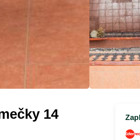
mečky 14
Zapl