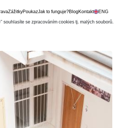
rava
Zážitky
Poukaz
Jak to funguje?
Blog
Kontakt
ENG
še" souhlasíte se zpracováním cookies tj. malých souborů.