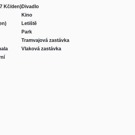
67 Kč/den)
Divadlo
Kino
en)
Letiště
Park
Tramvajová zastávka
hala
Vlaková zastávka
vní