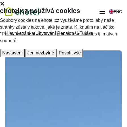
ehotel.cz používá cookies
ENG
Soubory cookies na ehotel.cz využíváme proto, aby naše
stránky zůstaly takové, jaké je znáte. Kliknutím na tlačítko
Hlavní stránka
Ubytování
Penzion U Tuláka
"Povolit vše" souhlasíte se zpracováním cookies tj. malých
souborů.
Nastavení
Jen nezbytné
Povolit vše