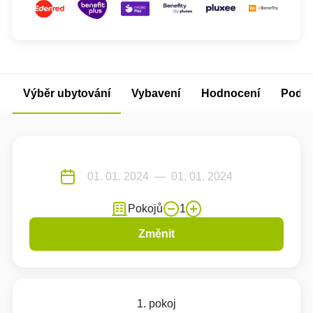
Výběr ubytování
Vybavení
Hodnocení
Podm
Pokojů
1
Změnit
1. pokoj