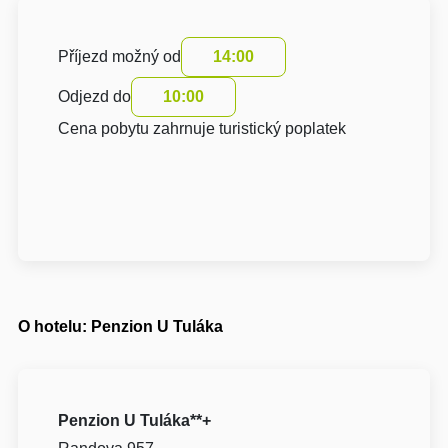
Příjezd možný od
14:00
Odjezd do
10:00
Cena pobytu zahrnuje turistický poplatek
O hotelu: Penzion U Tuláka
Penzion U Tuláka**+