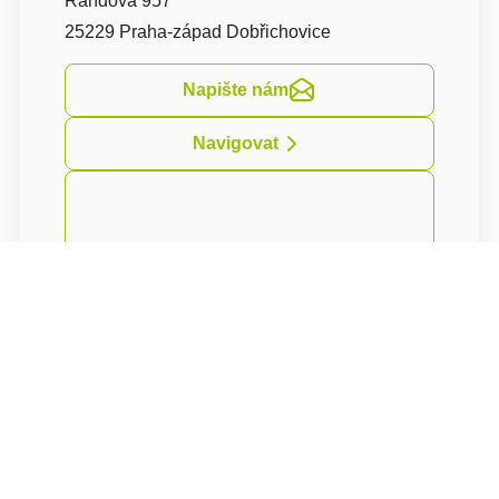
Randova 957
25229 Praha-západ Dobřichovice
Napište nám
Navigovat
Rodinný Penzion U tuláka
se nachází ve
městě Dobřichovice, pouhých sedm kilometrů
od hradu Karlštejna a deset kilometrů od