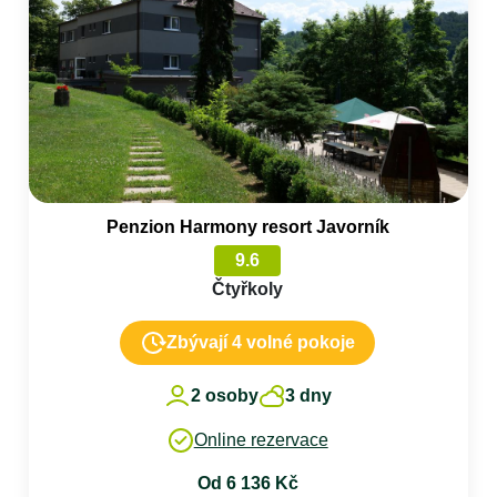
Penzion Harmony resort Javorník
9.6
Čtyřkoly
Zbývají 4 volné pokoje
2 osoby
3 dny
Online rezervace
Od 6 136 Kč