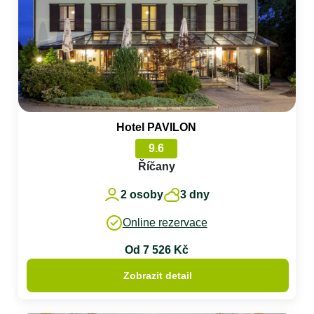
Hotel PAVILON
9.6
Říčany
2 osoby
3 dny
Online rezervace
Od 7 526 Kč
Zobrazit detail