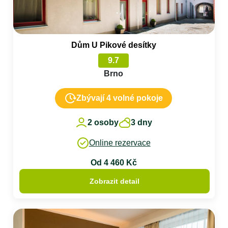
Dům U Pikové desítky
9.7
Brno
Zbývají 4 volné pokoje
2 osoby
3 dny
Online rezervace
Od 4 460 Kč
Zobrazit detail