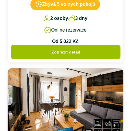
Zbývá 5 volných pokojů
2 osoby
3 dny
Online rezervace
Od 5 022 Kč
Zobrazit detail