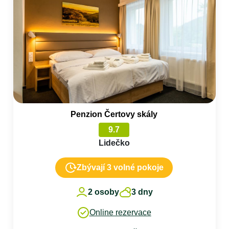
Penzion Čertovy skály
9.7
Lidečko
Zbývají 3 volné pokoje
2 osoby
3 dny
Online rezervace