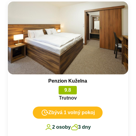
Penzion Kuželna
9.8
Trutnov
Zbývá 1 volný pokoj
2 osoby
3 dny