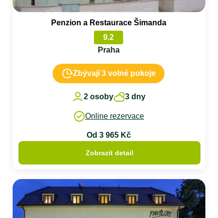
Penzion a Restaurace Šimanda
9.2
Praha
Zbývají 3 volné pokoje
2 osoby
3 dny
Online rezervace
Od 3 965 Kč
Zobrazit detail