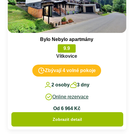
Bylo Nebylo apartmány
9.9
Vítkovice
Zbývají 4 volné pokoje
2 osoby
3 dny
Online rezervace
Od 6 964 Kč
Zobrazit detail