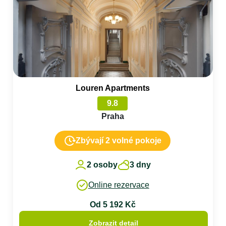
Louren Apartments
9.8
Praha
Zbývají 2 volné pokoje
2 osoby
3 dny
Online rezervace
Od 5 192 Kč
Zobrazit detail