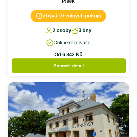
Písek
Zbývá 10 volných pokojů
2 osoby
3 dny
Online rezervace
Od 6 842 Kč
Zobrazit detail