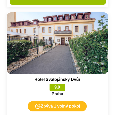
Hotel Svatojánský Dvůr
9.9
Praha
Zbývá 1 volný pokoj