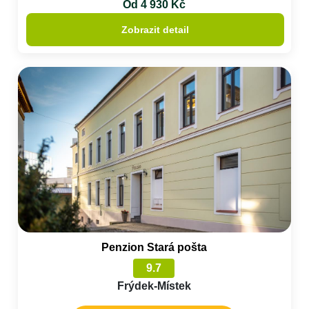
Od 4 930 Kč
Zobrazit detail
Penzion Stará pošta
9.7
Frýdek-Místek