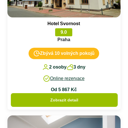
Hotel Svornost
9.0
Praha
Zbývá 10 volných pokojů
2 osoby
3 dny
Online rezervace
Od 5 867 Kč
Zobrazit detail