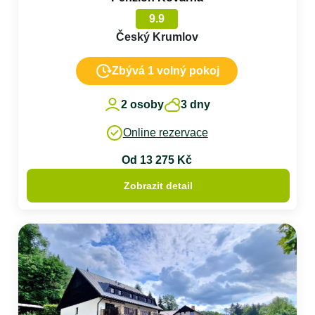
9.9
Český Krumlov
Zbývá 1 volný pokoj
2 osoby
3 dny
Online rezervace
Od 13 275 Kč
Zobrazit detail