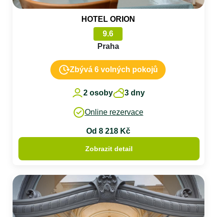
HOTEL ORION
9.6
Praha
Zbývá 6 volných pokojů
2 osoby
3 dny
Online rezervace
Od 8 218 Kč
Zobrazit detail