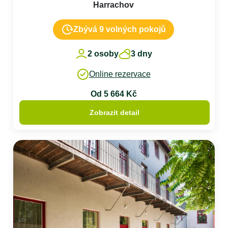
Harrachov
Zbývá 9 volných pokojů
2 osoby
3 dny
Online rezervace
Od 5 664 Kč
Zobrazit detail