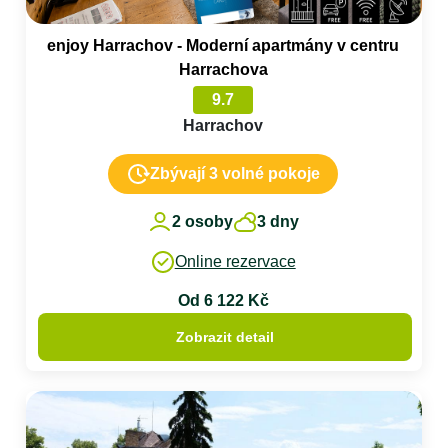
enjoy Harrachov - Moderní apartmány v centru
Harrachova
9.7
Harrachov
Zbývají 3 volné pokoje
2 osoby
3 dny
Online rezervace
Od 6 122 Kč
Zobrazit detail