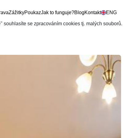
rava
Zážitky
Poukaz
Jak to funguje?
Blog
Kontakt
ENG
še" souhlasíte se zpracováním cookies tj. malých souborů.