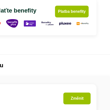
aťte benefity
Platba benefity
lu
Změnit