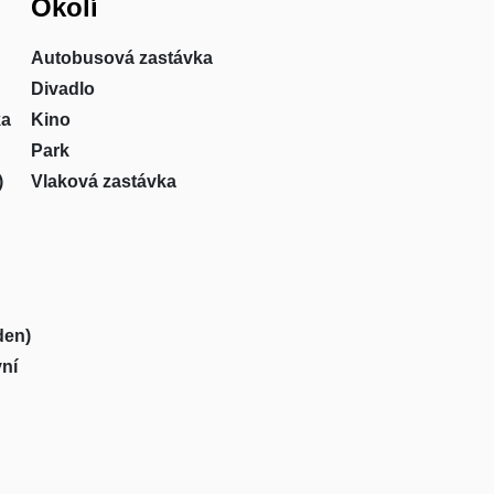
Okolí
Autobusová zastávka
Divadlo
ka
Kino
Park
)
Vlaková zastávka
den)
vní