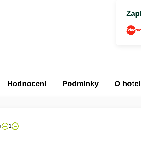
Zapl
Hodnocení
Podmínky
O hote
ů
1