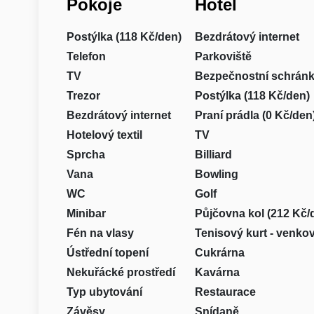
Pokoje
Hotel
Postýlka (118 Kč/den)
Bezdrátový internet
Telefon
Parkoviště
TV
Bezpečnostní schrán
Trezor
Postýlka (118 Kč/den)
Bezdrátový internet
Praní prádla (0 Kč/den
Hotelový textil
TV
Sprcha
Billiard
Vana
Bowling
WC
Golf
Minibar
Půjčovna kol (212 Kč/
Fén na vlasy
Tenisový kurt - venko
Ústřední topení
Cukrárna
Nekuřácké prostředí
Kavárna
Typ ubytování
Restaurace
Závěsy
Snídaně