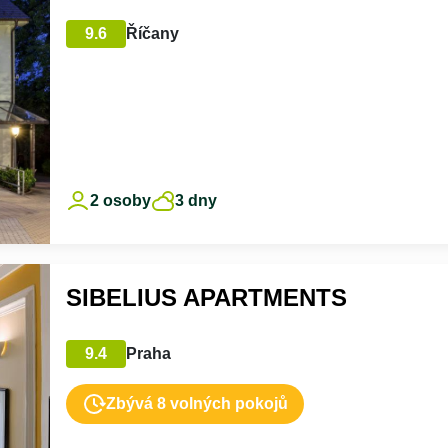
9.6
Říčany
2 osoby
3 dny
SIBELIUS APARTMENTS
9.4
Praha
Zbývá 8 volných pokojů