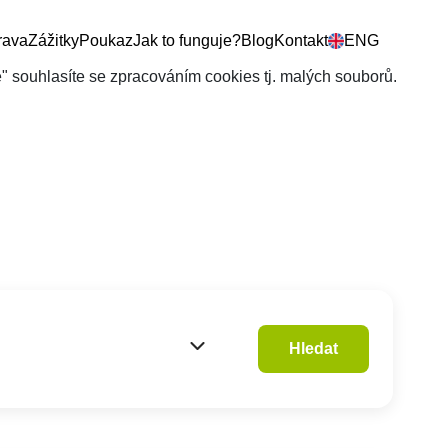
rava
Zážitky
Poukaz
Jak to funguje?
Blog
Kontakt
ENG
še" souhlasíte se zpracováním cookies tj. malých souborů.
Hledat