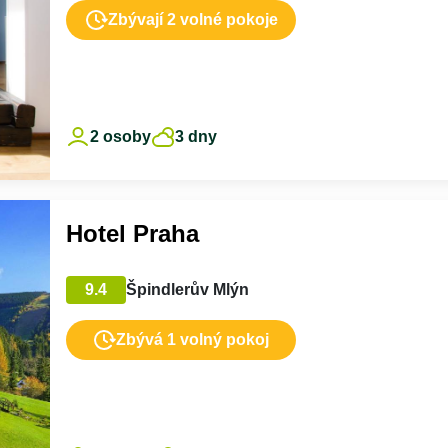
Zbývají 2 volné pokoje
2 osoby
3 dny
Hotel Praha
9.4
Špindlerův Mlýn
Zbývá 1 volný pokoj