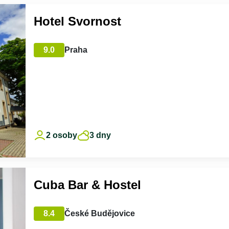
Hotel Svornost
9.0
Praha
2 osoby
3 dny
Cuba Bar & Hostel
8.4
České Budějovice