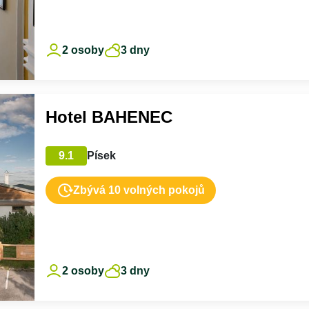
2 osoby
3 dny
Hotel BAHENEC
9.1
Písek
Zbývá 10 volných pokojů
2 osoby
3 dny