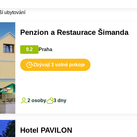
ší ubytování
Penzion a Restaurace Šimanda
9.2
Praha
Zbývají 3 volné pokoje
2 osoby
3 dny
Hotel PAVILON