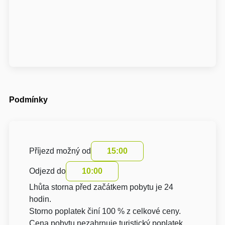
Podmínky
Příjezd možný od
15:00
Odjezd do
10:00
Lhůta storna před začátkem pobytu je 24
hodin.
Storno poplatek činí 100 % z celkové ceny.
Cena pobytu nezahrnuje turistický poplatek