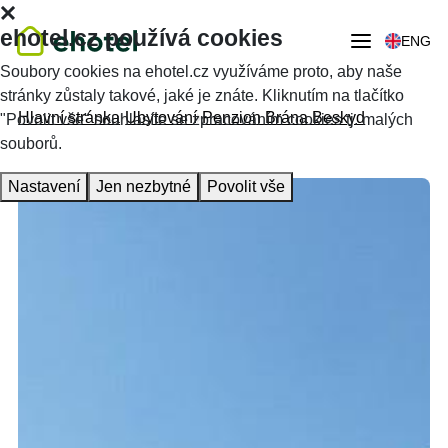
ehotel.cz používá cookies
ENG
Soubory cookies na ehotel.cz využíváme proto, aby naše
stránky zůstaly takové, jaké je znáte. Kliknutím na tlačítko
Hlavní stránka
Ubytování
Penzion Brána Beskyd
"Povolit vše" souhlasíte se zpracováním cookies tj. malých
souborů.
Nastavení
Jen nezbytné
Povolit vše