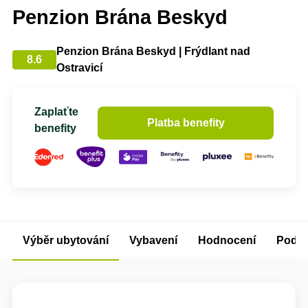
Penzion Brána Beskyd
Penzion Brána Beskyd | Frýdlant nad
8.6
Ostravicí
Zaplaťte
Platba benefity
benefity
Výběr ubytování
Vybavení
Hodnocení
Podm