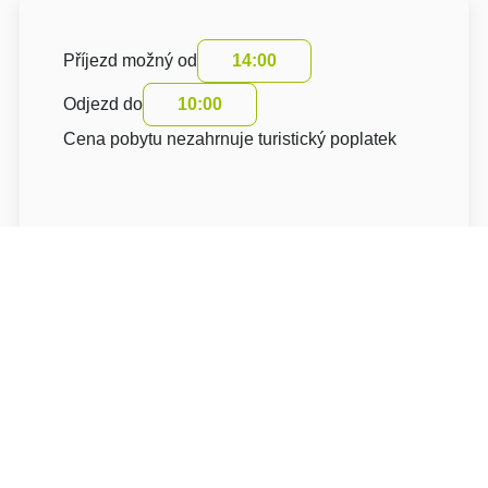
Příjezd možný od
14:00
Odjezd do
10:00
Cena pobytu nezahrnuje turistický poplatek
O hotelu: PARKHOTEL HLUBOKÁ NAD VLTAVOU
PARKHOTEL HLUBOKÁ NAD VLTAVOU****
Masarykova 602