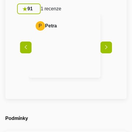
91
1 recenze
P
Petra
Podmínky