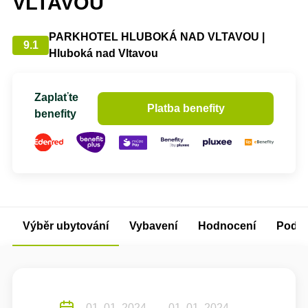
VLTAVOU
PARKHOTEL HLUBOKÁ NAD VLTAVOU |
9.1
Hluboká nad Vltavou
Zaplaťte
Platba benefity
benefity
Výběr ubytování
Vybavení
Hodnocení
Podm