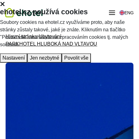
ehotel.cz používá cookies
ENG
Soubory cookies na ehotel.cz využíváme proto, aby naše
stránky zůstaly takové, jaké je znáte. Kliknutím na tlačítko
Hlavní stránka
Ubytování
"Povolit vše" souhlasíte se zpracováním cookies tj. malých
PARKHOTEL HLUBOKÁ NAD VLTAVOU
souborů.
Nastavení
Jen nezbytné
Povolit vše