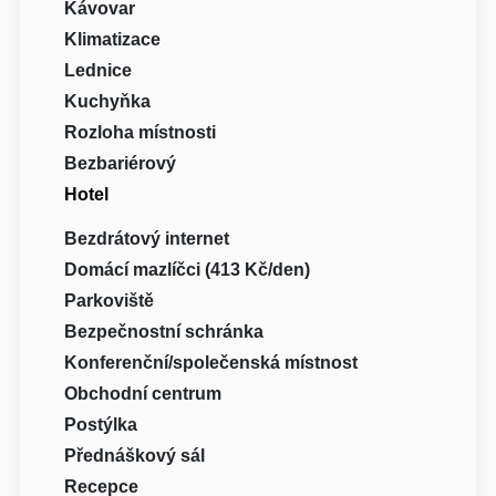
Kávovar
Klimatizace
Lednice
Kuchyňka
Rozloha místnosti
Bezbariérový
Hotel
Bezdrátový internet
Domácí mazlíčci (413 Kč/den)
Parkoviště
Bezpečnostní schránka
Konferenční/společenská místnost
Obchodní centrum
Postýlka
Přednáškový sál
Recepce