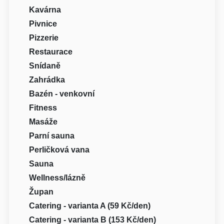
Kavárna
Pivnice
Pizzerie
Restaurace
Snídaně
Zahrádka
Bazén - venkovní
Fitness
Masáže
Parní sauna
Perličková vana
Sauna
Wellness/lázně
Župan
Catering - varianta A (59 Kč/den)
Catering - varianta B (153 Kč/den)