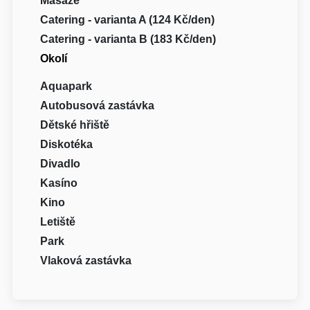
Masáže
Catering - varianta A (124 Kč/den)
Catering - varianta B (183 Kč/den)
Okolí
Aquapark
Autobusová zastávka
Dětské hřiště
Diskotéka
Divadlo
Kasíno
Kino
Letiště
Park
Vlaková zastávka