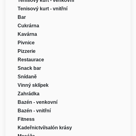
Tenisový kurt - venkovní
Tenisový kurt - vnitřní
Bar
Cukrárna
Kavárna
Pivnice
Pizzerie
Restaurace
Snack bar
Snídaně
Vinný sklípek
Zahrádka
Bazén - venkovní
Bazén - vnitřní
Fitness
Kadeřnictví/salón krásy