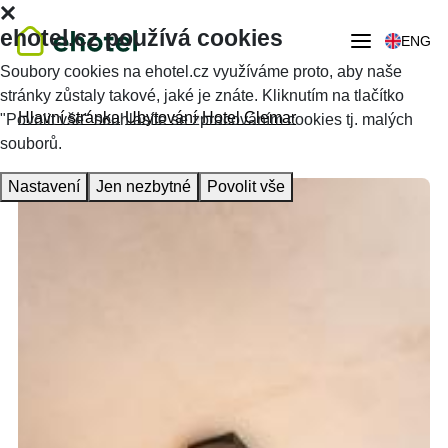
ehotel.cz používá cookies
ENG
Soubory cookies na ehotel.cz využíváme proto, aby naše
stránky zůstaly takové, jaké je znáte. Kliknutím na tlačítko
Hlavní stránka
Ubytování
Hotel Clemar
"Povolit vše" souhlasíte se zpracováním cookies tj. malých
souborů.
Nastavení
Jen nezbytné
Povolit vše