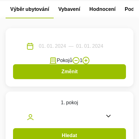
Výběr ubytování
Vybavení
Hodnocení
Podm
Pokojů
1
Změnit
1. pokoj
Hledat