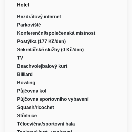
Hotel
Bezdrátový internet
Parkoviště
Konferenční/společenská místnost
Postýlka (177 Kč/den)
Sekretářské služby (0 Kč/den)
TV
Beachvolejbalový kurt
Billiard
Bowling
Půjčovna kol
Půjčovna sportovního vybavení
Squash/ricochet
Střelnice
Tělocvična/sportovní hala