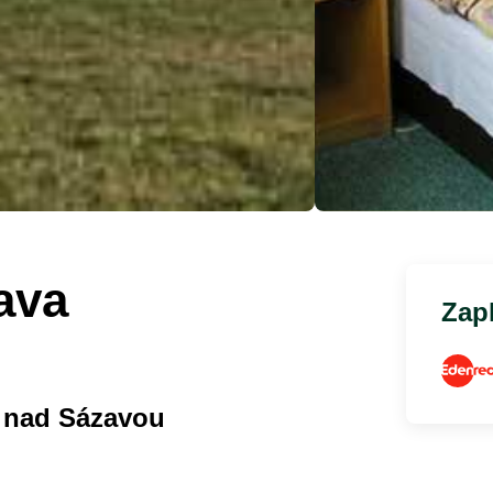
ava
Zapl
 nad Sázavou