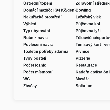
Ústřední topení
Zdravotní středisk
Domácí mazlíčci (94 Kč/den)
Bowling
Nekuřácké prostředí
Lyžařský vlek
Výhled
Půjčovna kol
Typ ubytování
Půjčovna lyží
Ručník navíc
Tělocvična/sporto
Povlečení navíc
Tenisový kurt - ve
Toaletní potřeby zdarma
Pivnice
Typy postelí
Pizzerie
Počet ložnic
Restaurace
Počet místností
Kadeřnictví/salón 
WC
Masáže
Závěsy
Solárium