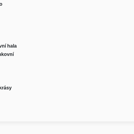
o
vní hala
nkovní
krásy