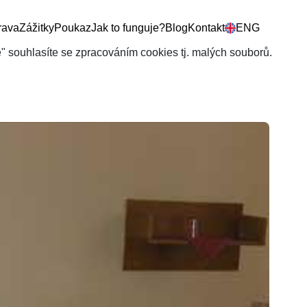
rava
Zážitky
Poukaz
Jak to funguje?
Blog
Kontakt
ENG
še" souhlasíte se zpracováním cookies tj. malých souborů.