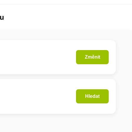
lu
Změnit
Hledat