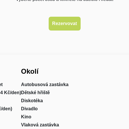
Okolí
et
Autobusová zastávka
94 Kč/den)
Dětské hřiště
Diskotéka
č/den)
Divadlo
Kino
Vlaková zastávka