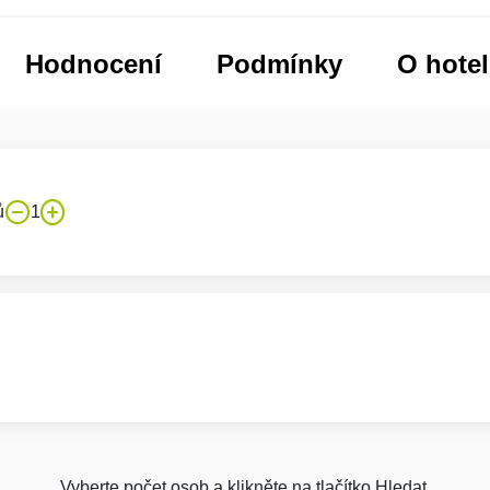
Hodnocení
Podmínky
O hote
ů
1
Vyberte počet osob a klikněte na tlačítko Hledat.