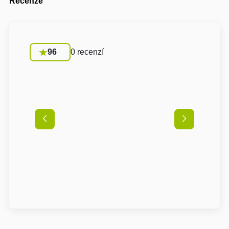
Recenze
96
0 recenzí