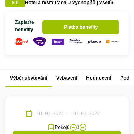
9.6
Hotel a restaurace U Vychopňů | Vsetín
Zaplaťte
Platba benefity
benefity
Výběr ubytování
Vybavení
Hodnocení
Podm
Pokojů
1