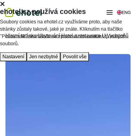
ehotel.cz používá cookies
ENG
Soubory cookies na ehotel.cz využíváme proto, aby naše
stránky zůstaly takové, jaké je znáte. Kliknutím na tlačítko
Hlavní stránka
Ubytování
Hotel a restaurace U Vychopňů
"Povolit vše" souhlasíte se zpracováním cookies tj. malých
souborů.
Nastavení
Jen nezbytné
Povolit vše