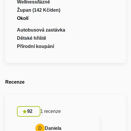
Wellness/lázně
Župan (142 Kč/den)
Okolí
Autobusová zastávka
Dětské hřiště
Přírodní koupání
Recenze
92
1 recenze
D
Daniela