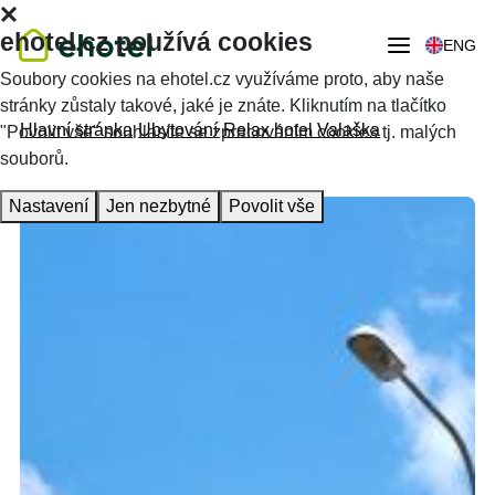
ehotel.cz používá cookies
ENG
Soubory cookies na ehotel.cz využíváme proto, aby naše
stránky zůstaly takové, jaké je znáte. Kliknutím na tlačítko
Hlavní stránka
Ubytování
Relax hotel Valaška
"Povolit vše" souhlasíte se zpracováním cookies tj. malých
souborů.
Nastavení
Jen nezbytné
Povolit vše