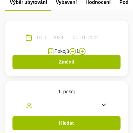
Výběr ubytování
Vybavení
Hodnocení
Podm
Pokojů
1
Změnit
1. pokoj
Hledat