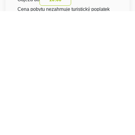
Cena pobytu nezahrnuje turistický poplatek
O hotelu: Relax hotel Valaška
Relax hotel Valaška***
Horní Bečva 355
75657 Vsetín Horní Bečva
Napište nám