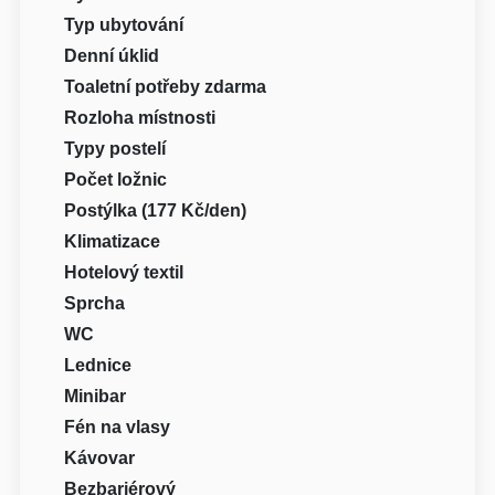
Typ ubytování
Denní úklid
Toaletní potřeby zdarma
Rozloha místnosti
Typy postelí
Počet ložnic
Postýlka (177 Kč/den)
Klimatizace
Hotelový textil
Sprcha
WC
Lednice
Minibar
Fén na vlasy
Kávovar
Bezbariérový