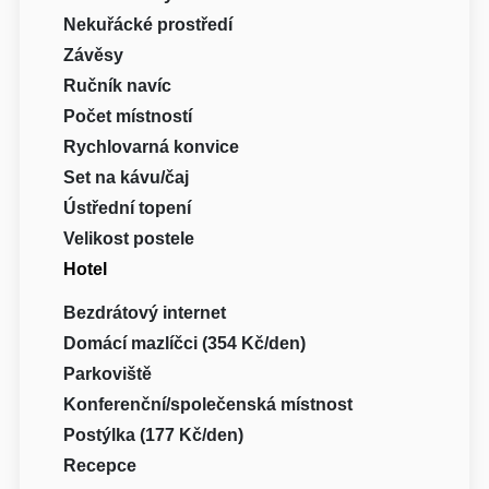
Nekuřácké prostředí
Závěsy
Ručník navíc
Počet místností
Rychlovarná konvice
Set na kávu/čaj
Ústřední topení
Velikost postele
Hotel
Bezdrátový internet
Domácí mazlíčci (354 Kč/den)
Parkoviště
Konferenční/společenská místnost
Postýlka (177 Kč/den)
Recepce