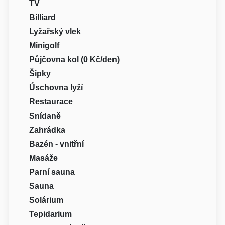
TV
Billiard
Lyžařský vlek
Minigolf
Půjčovna kol (0 Kč/den)
Šipky
Úschovna lyží
Restaurace
Snídaně
Zahrádka
Bazén - vnitřní
Masáže
Parní sauna
Sauna
Solárium
Tepidarium