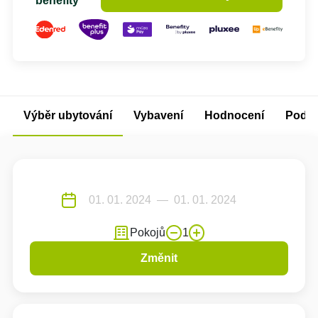
benefity
Výběr ubytování
Vybavení
Hodnocení
Podm
Pokojů
1
Změnit