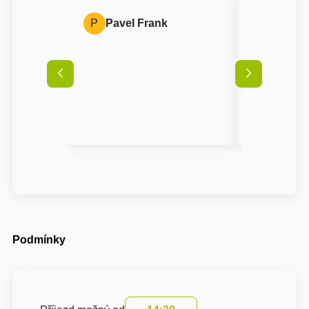
P
Pavel Frank
A
Anon
Podmínky