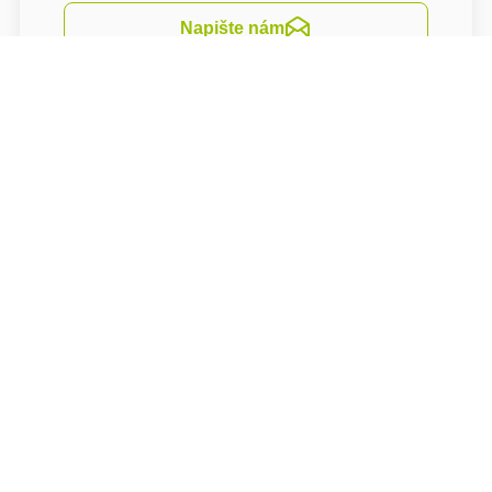
Napište nám
Navigovat
Nabízíme služby lázeňského a relaxačrního
centra, kde Vám je k dispozici relaxační bazén
s masážními lavicemi, protiproudem, chrliči a
vodní clonou. Součástí komplexu je také
bylinková sauna, nízkoteplotní sauna, finská
sauna a vířivka. Dále můžete vybírat z pestré