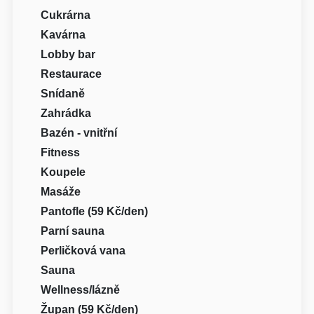
Cukrárna
Kavárna
Lobby bar
Restaurace
Snídaně
Zahrádka
Bazén - vnitřní
Fitness
Koupele
Masáže
Pantofle (59 Kč/den)
Parní sauna
Perličková vana
Sauna
Wellness/lázně
Župan (59 Kč/den)