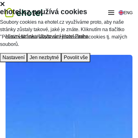
ehotel.cz používá cookies
ENG
Soubory cookies na ehotel.cz využíváme proto, aby naše
stránky zůstaly takové, jaké je znáte. Kliknutím na tlačítko
Hlavní stránka
Ubytování
Hotel Praha
"Povolit vše" souhlasíte se zpracováním cookies tj. malých
souborů.
Nastavení
Jen nezbytné
Povolit vše