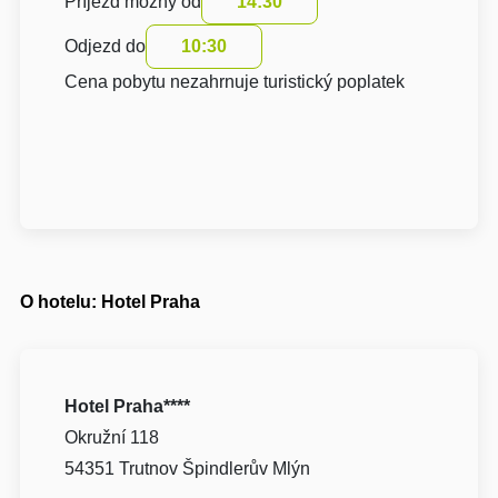
Příjezd možný od
14:30
Odjezd do
10:30
Cena pobytu nezahrnuje turistický poplatek
O hotelu: Hotel Praha
Hotel Praha****
Okružní 118
54351 Trutnov Špindlerův Mlýn