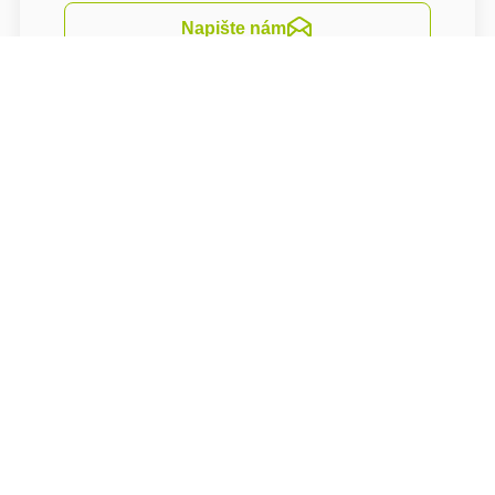
Napište nám
Navigovat
Nabízíme služby lázeňského a relaxačrního
centra, kde Vám je k dispozici relaxační bazén
s masážními lavicemi, protiproudem, chrliči a
vodní clonou. Součástí komplexu je také
bylinková sauna, nízkoteplotní sauna, finská
sauna a vířivka. Dále můžete vybírat z pestré