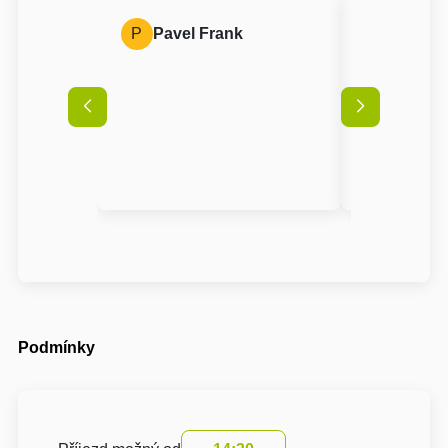
P
Pavel Frank
A
Anon
Podmínky