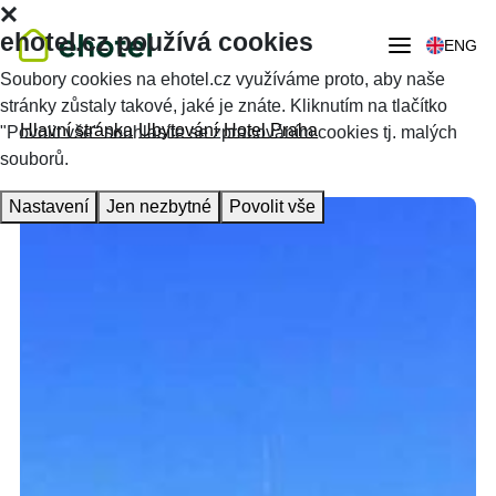
ehotel.cz používá cookies
ENG
Soubory cookies na ehotel.cz využíváme proto, aby naše
stránky zůstaly takové, jaké je znáte. Kliknutím na tlačítko
Hlavní stránka
Ubytování
Hotel Praha
"Povolit vše" souhlasíte se zpracováním cookies tj. malých
souborů.
Nastavení
Jen nezbytné
Povolit vše