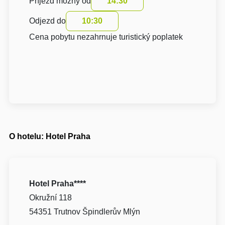
Příjezd možný od
14:30
Odjezd do
10:30
Cena pobytu nezahrnuje turistický poplatek
O hotelu: Hotel Praha
Hotel Praha****
Okružní 118
54351 Trutnov Špindlerův Mlýn