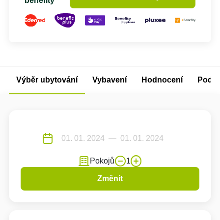
benefity
Výběr ubytování
Vybavení
Hodnocení
Podm
Pokojů
1
Změnit