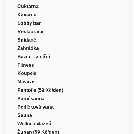
Cukrárna
Kavárna
Lobby bar
Restaurace
Snídaně
Zahrádka
Bazén - vnitřní
Fitness
Koupele
Masáže
Pantofle (59 Kč/den)
Parní sauna
Perličková vana
Sauna
Wellness/lázně
Župan (59 Kč/den)